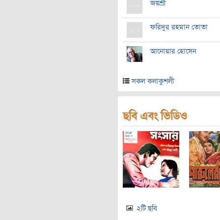
জয়শ্রী
ফরিদুর রহমান তোতা
আনোয়ার হোসেন
সকল কলাকুশলী
ছবি এবং ভিডিও
২টি ছবি