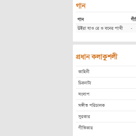
গান
গান
গী
উইরা যাও রে ও বনের পাখী
-
প্রধান কলাকুশলী
কাহিনী
চিত্রনাট্য
সংলাপ
সঙ্গীত পরিচালক
সুরকার
গীতিকার