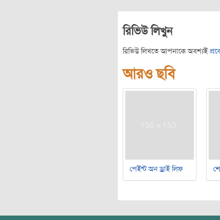
রিভিউ লিখুন
রিভিউ লিখতে আপনাকে অবশ্যই
প্র
আরও ছবি
পেইন্ট অন ড্রাই লিফ
শ