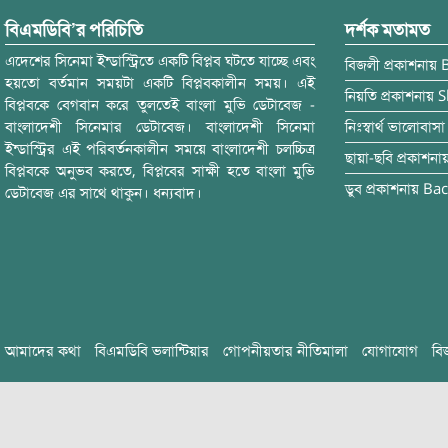
বিএমডিবি’র পরিচিতি
দর্শক মতামত
এদেশের সিনেমা ইন্ডাস্ট্রিতে একটি বিপ্লব ঘটতে যাচ্ছে এবং
বিজলী
প্রকাশনায়
হয়তো বর্তমান সময়টা একটি বিপ্লবকালীন সময়। এই
নিয়তি
প্রকাশনায়
S
বিপ্লবকে বেগবান করে তুলতেই বাংলা মুভি ডেটাবেজ -
বাংলাদেশী সিনেমার ডেটাবেজ। বাংলাদেশী সিনেমা
নিঃস্বার্থ ভালোবাসা
ইন্ডাস্ট্রির এই পরিবর্তনকালীন সময়ে বাংলাদেশী চলচ্চিত্র
ছায়া-ছবি
প্রকাশনা
বিপ্লবকে অনুভব করতে, বিপ্লবের সাক্ষী হতে বাংলা মুভি
ডুব
প্রকাশনায়
Bac
ডেটাবেজ এর সাথে থাকুন। ধন্যবাদ।
আমাদের কথা
বিএমডিবি ভলান্টিয়ার
গোপনীয়তার নীতিমালা
যোগাযোগ
বি