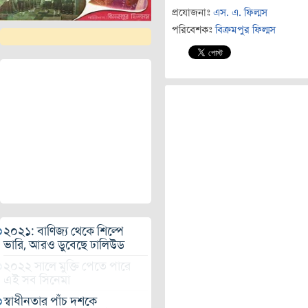
প্রযোজনাঃ
এস. এ. ফিল্মস
পরিবেশকঃ
বিক্রমপুর ফিল্মস
২০২১: বাণিজ্য থেকে শিল্পে
ভারি, আরও ডুবেছে ঢালিউড
২০২২ সালে মুক্তি পেতে পারে
এই সব সিনেমা
স্বাধীনতার পাঁচ দশকে