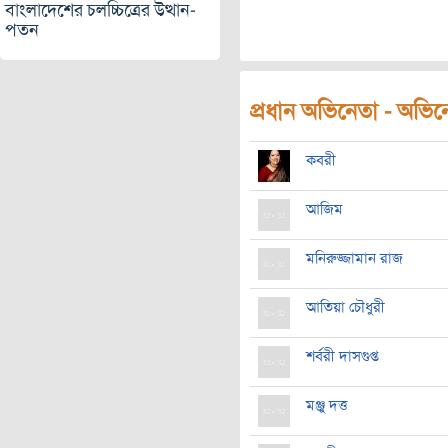
বাংলাদেশের চলচ্চিত্রের উত্থান-
পতন
প্রধান অভিনেতা - অভিনেত
কবরী
আজিম
মনিরুজ্জামান রাজ
আতিয়া চৌধুরী
শর্বরী দাসগুপ্ত
মঞ্জু দত্ত