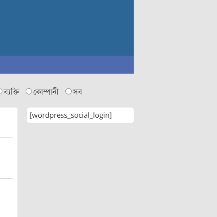
ব্যক্তি
কোম্পানী
সব
[wordpress_social_login]