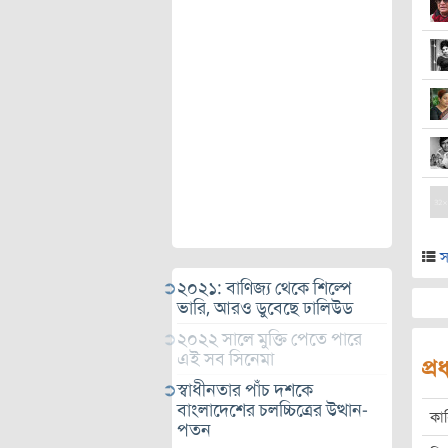
স
২০২১: বাণিজ্য থেকে শিল্পে
ভারি, আরও ডুবেছে ঢালিউড
২০২২ সালে মুক্তি পেতে পারে
এই সব সিনেমা
প্
স্বাধীনতার পাঁচ দশকে
বাংলাদেশের চলচ্চিত্রের উত্থান-
কা
পতন