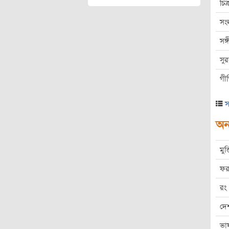
চিত্
সং
সঙ
সু
গী
স
অন্
মুক
ফর
রং
দে
ভা