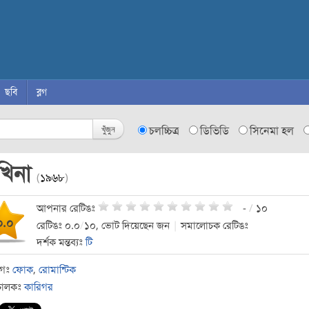
ছবি
ব্লগ
খুঁজুন
চলচ্চিত্র
ডিভিডি
সিনেমা হল
খিনা
(
১৯৬৮
)
আপনার রেটিঙঃ
-
/
১০
০.০
রেটিঙঃ ০.০
/
১০, ভোট দিয়েছেন জন
|
সমালোচক রেটিঙঃ
দর্শক মন্তব্যঃ
টি
াগঃ
ফোক
,
রোমান্টিক
চালকঃ
কারিগর