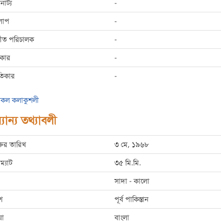
রনাট্য
-
লাপ
-
্গীত পরিচালক
-
রকার
-
তিকার
-
কল কলাকুশলী
যান্য তথ্যাবলী
্তির তারিখ
৩ মে, ১৯৬৮
ম্যাট
৩৫ মি.মি.
সাদা - কালো
শ
পূর্ব পাকিস্তান
ষা
বাংলা