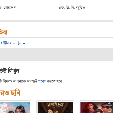
ুটিং লোকেশন
এফ. ডি. সি. স্টুডিও
িভিয়া
ব ট্রিভিয়া দেখুন →
ভিউ লিখুন
িউ লিখতে আপনাকে অবশ্যই
প্রবেশ
করতে হবে।
রও ছবি