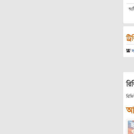
শ্য
ট্র
স
রি
রিভ
আ