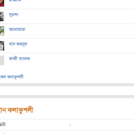
রাজ্জাক
সুচন্দা
আনোয়ারা
খান জয়নুল
কাজী খালেক
কল কলাকুশলী
রধান কলাকুশলী
হিনী
-