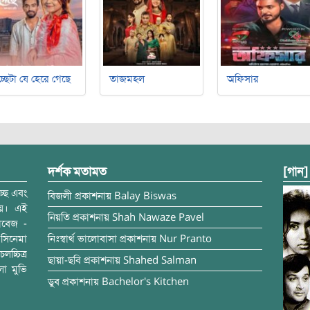
্ছেটা যে হেরে গেছে
তাজমহল
অফিসার
দর্শক মতামত
[গান]
্ছে এবং
বিজলী
প্রকাশনায়
Balay Biswas
ময়। এই
নিয়তি
প্রকাশনায়
Shah Nawaze Pavel
াবেজ -
সিনেমা
নিঃস্বার্থ ভালোবাসা
প্রকাশনায়
Nur Pranto
চ্চিত্র
ছায়া-ছবি
প্রকাশনায়
Shahed Salman
লা মুভি
ডুব
প্রকাশনায়
Bachelor's Kitchen