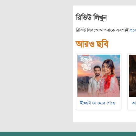
রিভিউ লিখুন
রিভিউ লিখতে আপনাকে অবশ্যই
প্র
আরও ছবি
ইচ্ছেটা যে হেরে গেছে
ত