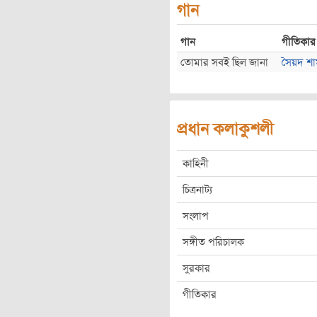
গান
গান
গীতিকার
তোমার সবই ছিল জানা
সৈয়দ শা
প্রধান কলাকুশলী
কাহিনী
চিত্রনাট্য
সংলাপ
সঙ্গীত পরিচালক
সুরকার
গীতিকার