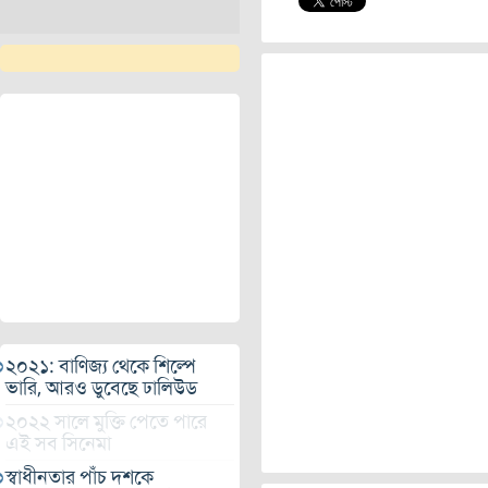
২০২১: বাণিজ্য থেকে শিল্পে
ভারি, আরও ডুবেছে ঢালিউড
২০২২ সালে মুক্তি পেতে পারে
এই সব সিনেমা
স্বাধীনতার পাঁচ দশকে