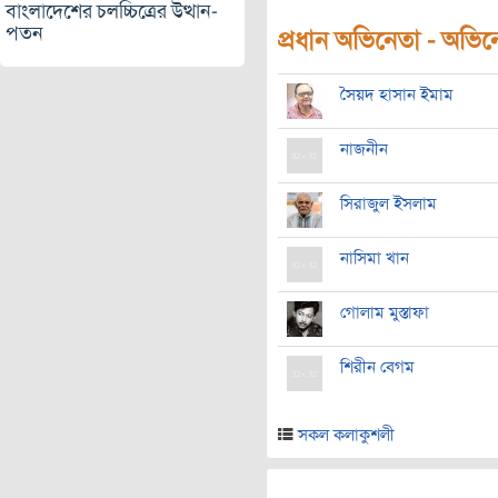
বাংলাদেশের চলচ্চিত্রের উত্থান-
পতন
প্রধান অভিনেতা - অভিনেত
সৈয়দ হাসান ইমাম
নাজনীন
সিরাজুল ইসলাম
নাসিমা খান
গোলাম মুস্তাফা
শিরীন বেগম
সকল কলাকুশলী