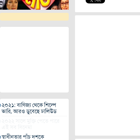
২০২১: বাণিজ্য থেকে শিল্পে
ভারি, আরও ডুবেছে ঢালিউড
২০২২ সালে মুক্তি পেতে পারে
এই সব সিনেমা
স্বাধীনতার পাঁচ দশকে