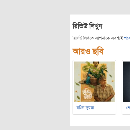
রিভিউ লিখুন
রিভিউ লিখতে আপনাকে অবশ্যই
প্র
আরও ছবি
রঙিন সুরমা
পে