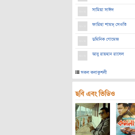
সামিয়া সাঈদ
ফারিহা শামস্‌ সেওতি
ডমিনিক গোমেজ
আবু রায়হান রাসেল
সকল কলাকুশলী
ছবি এবং ভিডিও