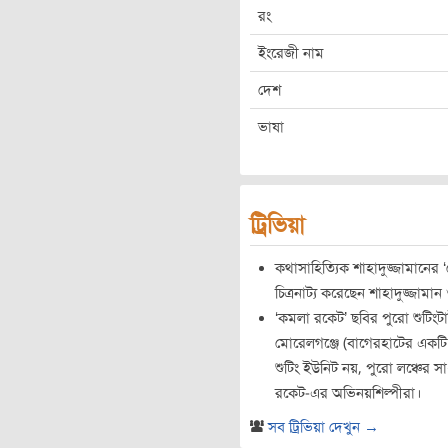
রং
ইংরেজী নাম
দেশ
ভাষা
ট্রিভিয়া
কথাসাহিত্যিক শাহাদুজ্জামানের 
চিত্রনাট্য করেছেন শাহাদুজ্জামান
‘কমলা রকেট’ ছবির পুরো শুটিংট
মোরেলগঞ্জে (বাগেরহাটের একটি
শুটিং ইউনিট নয়, পুরো লঞ্চের স
রকেট-এর অভিনয়শিল্পীরা।
সব ট্রিভিয়া দেখুন →