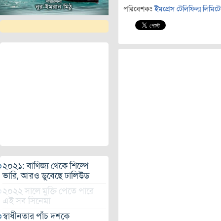
পরিবেশকঃ
ইমপ্রেস টেলিফিল্ম লিমিট
২০২১: বাণিজ্য থেকে শিল্পে
ভারি, আরও ডুবেছে ঢালিউড
২০২২ সালে মুক্তি পেতে পারে
এই সব সিনেমা
স্বাধীনতার পাঁচ দশকে