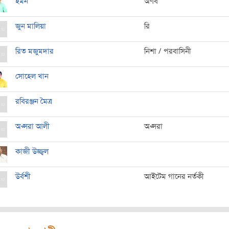
ইমন
অর্ণব
জুন মালিয়া
রি
রিত মজুমদার
নিশা / পরবাসিনী
সোহেল খান
রবিরঞ্জন মৈত্র
অপ্সরা আলী
অপ্সরা
কাজী উজ্জ্বল
উর্বশী
আইটেম গানের নর্তকী