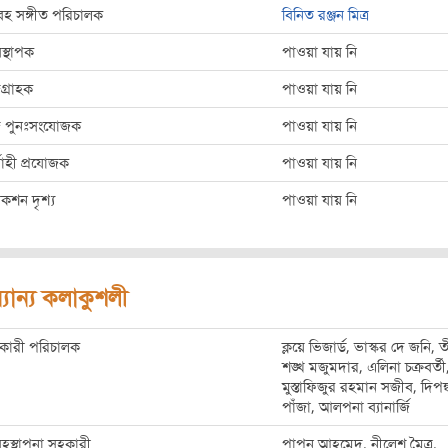
হ সঙ্গীত পরিচালক
বিনিত রঞ্জন মিত্র
বস্থাপক
পাওয়া যায় নি
দগ্রাহক
পাওয়া যায় নি
্দ পুনঃসংযোজক
পাওয়া যায় নি
্বাহী প্রযোজক
পাওয়া যায় নি
াকশন দৃশ্য
পাওয়া যায় নি
্যান্য কলাকুশলী
কারী পরিচালক
ক্লয়ে ভিজার্ড, ভাস্কর দে জনি, তী
শঙ্খ মজুমদার, এলিনা চক্রবর্তী
মুস্তাফিজুর রহমান সজীব, দিপঙ
পাঁজা, আলপনা ব্যানার্জি
বহস্থাপনা সহকারী
পাপন আহমেদ, নীলেশ মৈত্র,