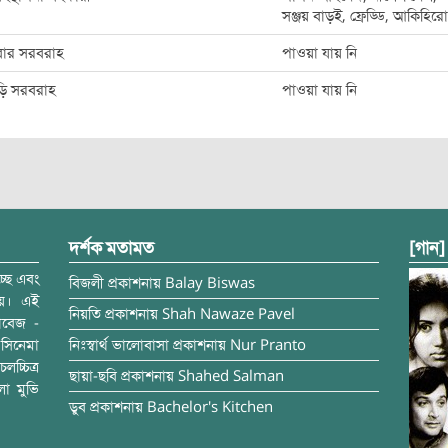
সঞ্জয় বাড়ই, ফ্রেড্ডি, আকিহিরো
বার সরবরাহ
পাওয়া যায় নি
ড়ি সরবরাহ
পাওয়া যায় নি
দর্শক মতামত
[গান]
্ছে এবং
বিজলী
প্রকাশনায়
Balay Biswas
ময়। এই
নিয়তি
প্রকাশনায়
Shah Nawaze Pavel
াবেজ -
সিনেমা
নিঃস্বার্থ ভালোবাসা
প্রকাশনায়
Nur Pranto
চ্চিত্র
ছায়া-ছবি
প্রকাশনায়
Shahed Salman
লা মুভি
ডুব
প্রকাশনায়
Bachelor's Kitchen