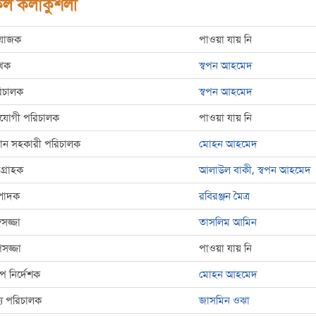
ল কলাকুশলী
রযোজক
পাওয়া যায় নি
খক
স্বপন আহমেদ
িচালক
স্বপন আহমেদ
যোগী পরিচালক
পাওয়া যায় নি
রধান সহকারী পরিচালক
মোহন আহমেদ
্রগ্রাহক
আলাউল বাকী
,
স্বপন আহমেদ
্পাদক
রবিরঞ্জন মৈত্র
গসজ্জা
তাসলিম আমিন
সজ্জা
পাওয়া যায় নি
্প নির্দেশক
মোহন আহমেদ
্য পরিচালক
জাসমিন ওঝা