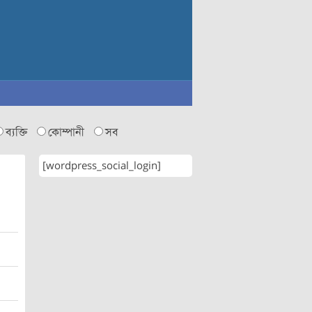
ব্যক্তি
কোম্পানী
সব
[wordpress_social_login]