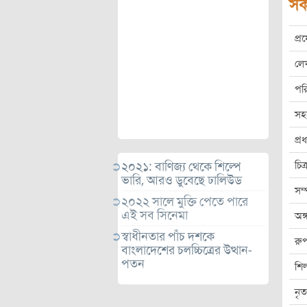
সক
প্
লে
পর
সহ
প্
চিত
২০২১: বাণিজ্য থেকে শিল্পে
ভারি, আরও ডুবেছে ঢালিউড
সম
২০২২ সালে মুক্তি পেতে পারে
এই সব সিনেমা
অঙ্
স্বাধীনতার পাঁচ দশকে
রুপ
বাংলাদেশের চলচ্চিত্রের উত্থান-
পতন
শিল
নৃত