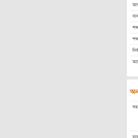
আব
ব্য
শব্
শব
নির
অ্য
অন
সহ
ব্য