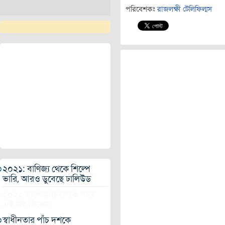
পরিবেশকঃ
রাজলক্ষী টেলিফিল্মস
২০২১: বাণিজ্য থেকে শিল্পে
ভারি, আরও ডুবেছে ঢালিউড
২০২২ সালে মুক্তি পেতে পারে
এই সব সিনেমা
স্বাধীনতার পাঁচ দশকে