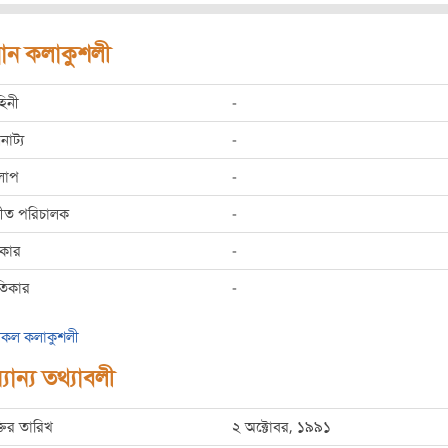
রধান কলাকুশলী
হিনী
-
রনাট্য
-
লাপ
-
্গীত পরিচালক
-
রকার
-
তিকার
-
কল কলাকুশলী
যান্য তথ্যাবলী
্তির তারিখ
২ অক্টোবর, ১৯৯১