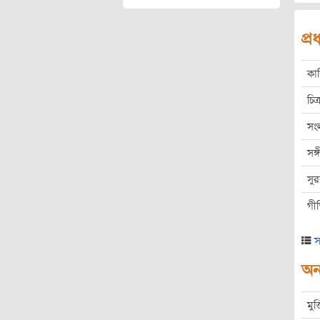
প্
কা
চিত্
সং
সঙ
সু
গী
স
অন্
মুক