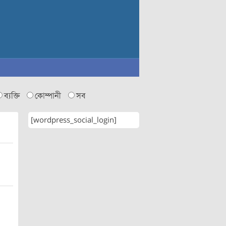
ব্যক্তি
কোম্পানী
সব
[wordpress_social_login]