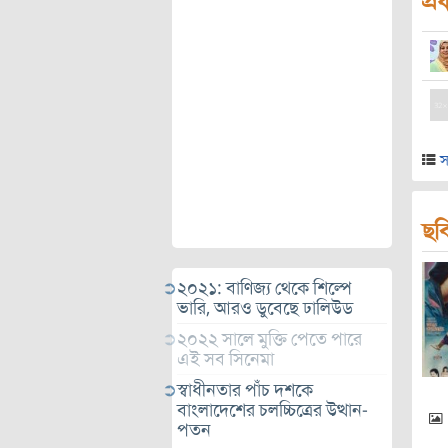
প্র
স
ছব
২০২১: বাণিজ্য থেকে শিল্পে
ভারি, আরও ডুবেছে ঢালিউড
২০২২ সালে মুক্তি পেতে পারে
এই সব সিনেমা
স্বাধীনতার পাঁচ দশকে
বাংলাদেশের চলচ্চিত্রের উত্থান-
পতন