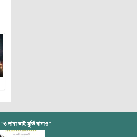
 “ও দাদা ভাই মূর্তি বানাও”