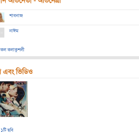
ধান অভিনেতা - অভিনেত্রী
শাবনাজ
নাঈম
কল কলাকুশলী
ি এবং ভিডিও
১টি ছবি