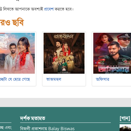
িউ লিখতে আপনাকে অবশ্যই
প্রবেশ
করতে হবে।
রও ছবি
্ছেটা যে হেরে গেছে
তাজমহল
অফিসার
দর্শক মতামত
[গান]
্ছে এবং
বিজলী
প্রকাশনায়
Balay Biswas