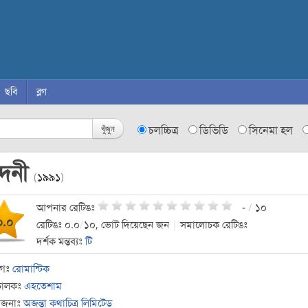
ছবি
ব্লগ
খুঁজুন
চলচ্চিত্র
ডিভিডি
সিনেমা হল
ঁদনী
(
১৯৯১
)
আপনার রেটিঙঃ
-
/
১০
০.০
রেটিঙঃ ০.০
/
১০, ভোট দিয়েছেন জন
|
সমালোচক রেটিঙঃ
দর্শক মন্তব্যঃ
টি
াগঃ
রোমান্টিক
চালকঃ
এহতেশাম
োজনাঃ
অজন্তা কথাচিত্র লিমিটেড