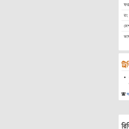
ফর
রং
দে
ভা
ট্র
স
রি