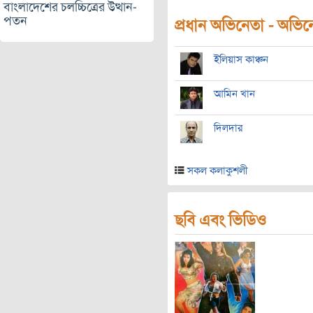
বাংলাদেশের চলচ্চিত্রের উত্থান-
পতন
প্রধান অভিনেতা - অভিনেত
ইলিয়াস কাঞ্চন
আমিন খান
দিলদার
সকল কলাকুশলী
ছবি এবং ভিডিও