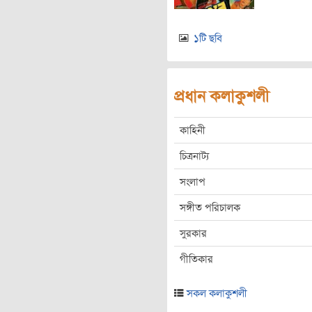
১টি ছবি
প্রধান কলাকুশলী
কাহিনী
চিত্রনাট্য
সংলাপ
সঙ্গীত পরিচালক
সুরকার
গীতিকার
সকল কলাকুশলী