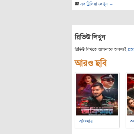
সব ট্রিভিয়া দেখুন →
রিভিউ লিখুন
রিভিউ লিখতে আপনাকে অবশ্যই
প্র
আরও ছবি
অফিসার
ত