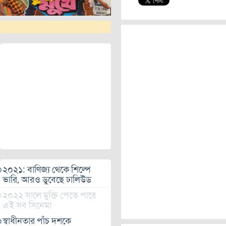
২০২১: বাণিজ্য থেকে শিল্পে
ভারি, আরও ডুবেছে ঢালিউড
২০২২ সালে মুক্তি পেতে পারে
এই সব সিনেমা
স্বাধীনতার পাঁচ দশকে