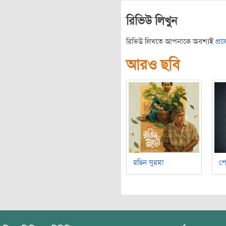
রিভিউ লিখুন
রিভিউ লিখতে আপনাকে অবশ্যই
প্র
আরও ছবি
রঙিন সুরমা
পে