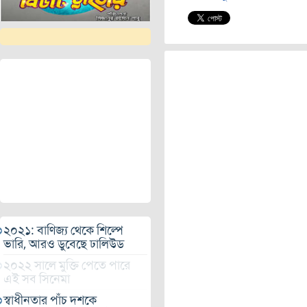
২০২১: বাণিজ্য থেকে শিল্পে
ভারি, আরও ডুবেছে ঢালিউড
২০২২ সালে মুক্তি পেতে পারে
এই সব সিনেমা
স্বাধীনতার পাঁচ দশকে