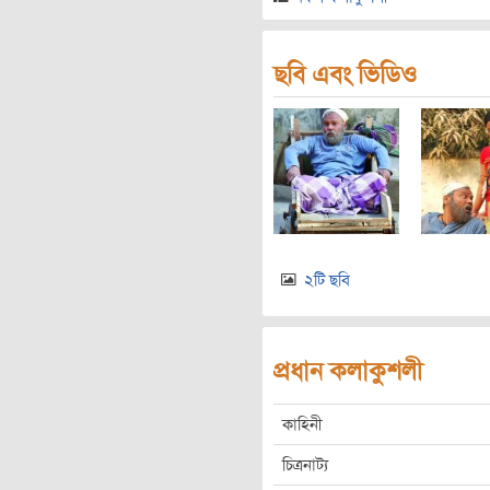
ছবি এবং ভিডিও
২টি ছবি
প্রধান কলাকুশলী
কাহিনী
চিত্রনাট্য