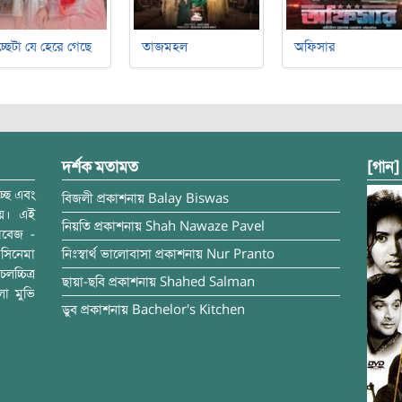
্ছেটা যে হেরে গেছে
তাজমহল
অফিসার
দর্শক মতামত
[গান]
্ছে এবং
বিজলী
প্রকাশনায়
Balay Biswas
ময়। এই
নিয়তি
প্রকাশনায়
Shah Nawaze Pavel
াবেজ -
সিনেমা
নিঃস্বার্থ ভালোবাসা
প্রকাশনায়
Nur Pranto
চ্চিত্র
ছায়া-ছবি
প্রকাশনায়
Shahed Salman
লা মুভি
ডুব
প্রকাশনায়
Bachelor's Kitchen