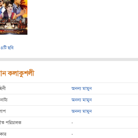
৪টি ছবি
রধান কলাকুশলী
হিনী
অনন্য মামুন
রনাট্য
অনন্য মামুন
লাপ
অনন্য মামুন
্গীত পরিচালক
-
রকার
-