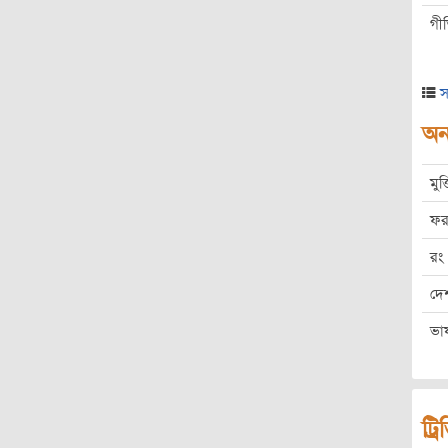
গী
স
অন্
মুক
ফর
রং
দে
ভা
ট্র