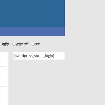
ব্যক্তি
কোম্পানী
সব
[wordpress_social_login]