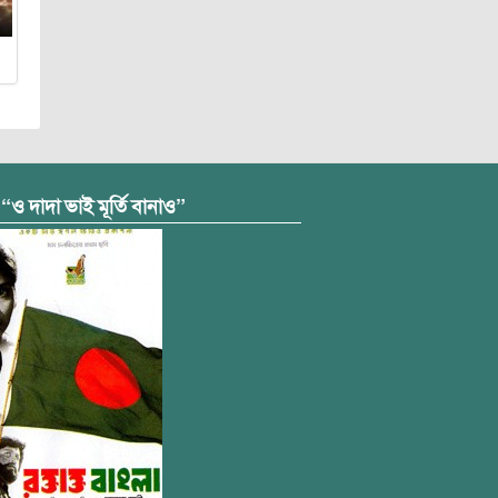
 “ও দাদা ভাই মূর্তি বানাও”