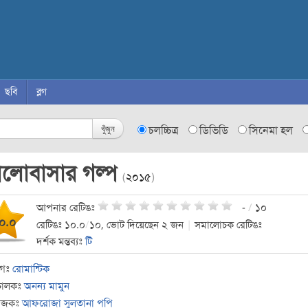
ছবি
ব্লগ
খুঁজুন
চলচ্চিত্র
ডিভিডি
সিনেমা হল
ালোবাসার গল্প
(
২০১৫
)
আপনার রেটিঙঃ
-
/
১০
০.০
রেটিঙঃ ১০.০
/
১০, ভোট দিয়েছেন ২ জন
|
সমালোচক রেটিঙঃ
দর্শক মন্তব্যঃ
টি
াগঃ
রোমান্টিক
চালকঃ
অনন্য মামুন
যোজকঃ
আফরোজা সুলতানা পপি