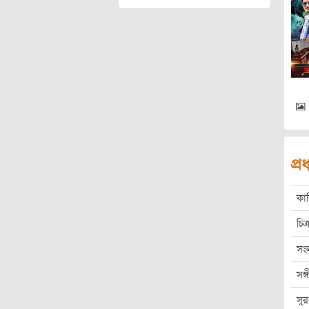
প্
কা
চিত্
সং
সঙ
সু