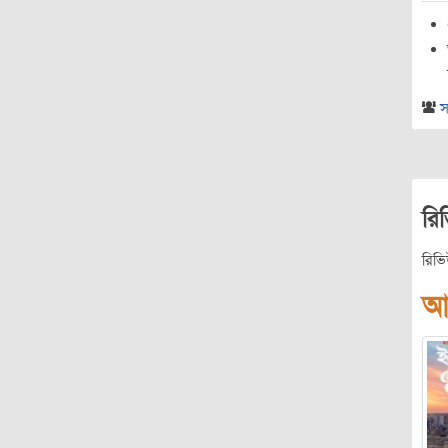
স
রি
রিভ
আ