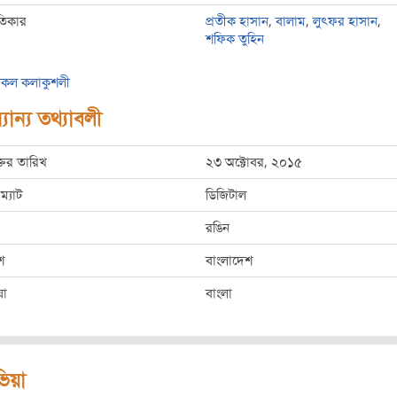
তিকার
প্রতীক হাসান
,
বালাম
,
লুৎফর হাসান
,
শফিক তুহিন
কল কলাকুশলী
যান্য তথ্যাবলী
্তির তারিখ
২৩ অক্টোবর, ২০১৫
ম্যাট
ডিজিটাল
রঙিন
শ
বাংলাদেশ
ষা
বাংলা
িভিয়া