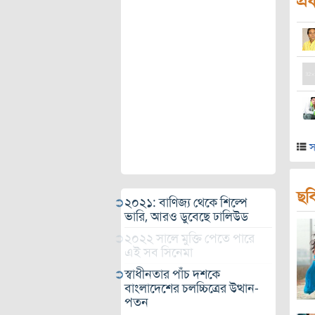
প্র
স
ছব
২০২১: বাণিজ্য থেকে শিল্পে
ভারি, আরও ডুবেছে ঢালিউড
২০২২ সালে মুক্তি পেতে পারে
এই সব সিনেমা
স্বাধীনতার পাঁচ দশকে
বাংলাদেশের চলচ্চিত্রের উত্থান-
পতন