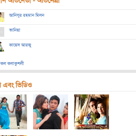
ধান অভিনেতা - অভিনেত্রী
আনিসুর রহমান মিলন
তানিয়া
কায়েস আরজু
কল কলাকুশলী
ি এবং ভিডিও