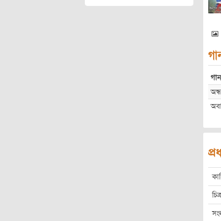
গা
গান
অন্
অব
প্
কা
চিত্
সং