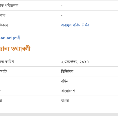
্গীত পরিচালক
-
রকার
-
তিকার
এনামুল করিম নির্ঝর
কল কলাকুশলী
যান্য তথ্যাবলী
্তির তারিখ
২ সেপ্টেম্বর, ২০১৭
ম্যাট
ডিজিটাল
রঙিন
শ
বাংলাদেশ
ষা
বাংলা