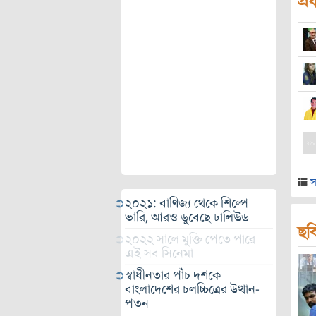
প্র
স
২০২১: বাণিজ্য থেকে শিল্পে
ভারি, আরও ডুবেছে ঢালিউড
ছব
২০২২ সালে মুক্তি পেতে পারে
এই সব সিনেমা
স্বাধীনতার পাঁচ দশকে
বাংলাদেশের চলচ্চিত্রের উত্থান-
পতন