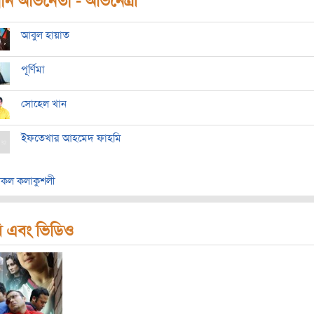
ধান অভিনেতা - অভিনেত্রী
আবুল হায়াত
পূর্ণিমা
সোহেল খান
ইফতেখার আহমেদ ফাহমি
কল কলাকুশলী
ি এবং ভিডিও