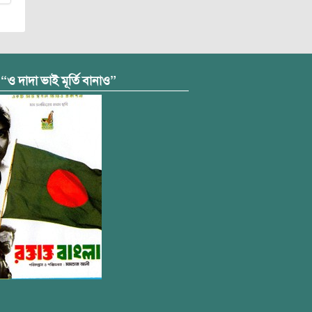
 “ও দাদা ভাই মূর্তি বানাও”