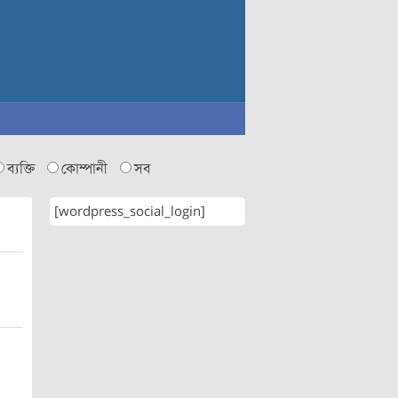
ব্যক্তি
কোম্পানী
সব
[wordpress_social_login]