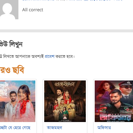
All correct
ভিউ লিখুন
িউ লিখতে আপনাকে অবশ্যই
প্রবেশ
করতে হবে।
রও ছবি
্ছেটা যে হেরে গেছে
তাজমহল
অফিসার