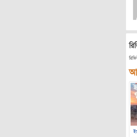
রি
রিভ
আ
ইচ