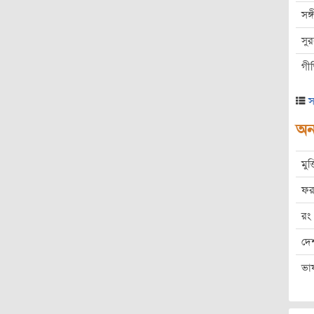
সঙ
সু
গী
স
অন্
মুক
ফর
রং
দে
ভা