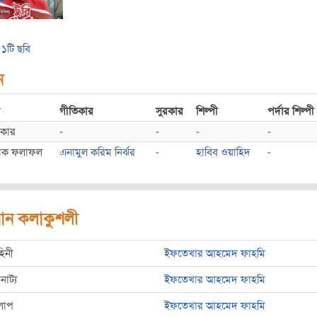
১টি ছবি
ন
গীতিকার
সুরকার
শিল্পী
পর্দার শিল্পী
ধকার
-
-
-
-
াক ফলাফল
এনামুল করিম নির্ঝর
-
হাবিব ওয়াহিদ
-
রধান কলাকুশলী
হিনী
ইফতেখার আহমেদ ফাহমি
রনাট্য
ইফতেখার আহমেদ ফাহমি
লাপ
ইফতেখার আহমেদ ফাহমি