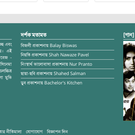
দর্শক মতামত
[গান]
্ছে এবং
বিজলী
প্রকাশনায়
Balay Biswas
ময়। এই
নিয়তি
প্রকাশনায়
Shah Nawaze Pavel
াবেজ -
সিনেমা
নিঃস্বার্থ ভালোবাসা
প্রকাশনায়
Nur Pranto
চ্চিত্র
ছায়া-ছবি
প্রকাশনায়
Shahed Salman
লা মুভি
ডুব
প্রকাশনায়
Bachelor's Kitchen
ার নীতিমালা
যোগাযোগ
বিজ্ঞাপন দিন