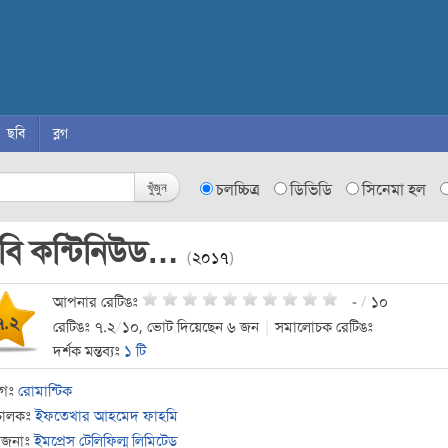
ছবি
ব্লগ
খুঁজুন
চলচ্চিত্র
ডিভিডি
সিনেমা হল
ু বি কন্টিনিউড…
(
২০১৭
)
আপনার রেটিঙঃ
-
/
১০
৭.২
রেটিঙঃ ৭.২
/
১০, ভোট দিয়েছেন ৬ জন
|
সমালোচক রেটিঙঃ
দর্শক মন্তব্যঃ
১ টি
াগঃ
রোমান্টিক
চালকঃ
ইফতেখার আহমেদ ফাহমি
োজনাঃ
ইমপ্রেস টেলিফিল্ম লিমিটেড