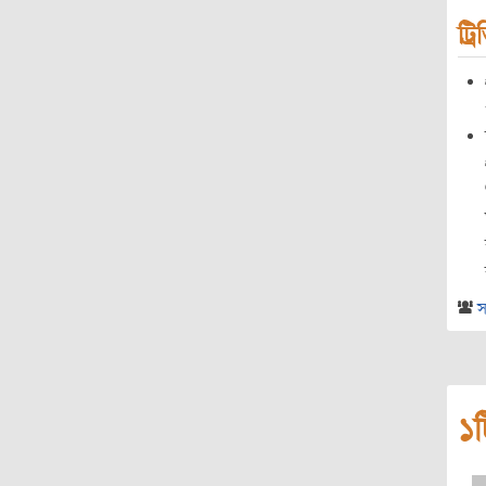
ট্র
স
১ট