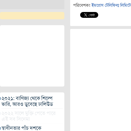
পরিবেশকঃ
ইমপ্রেস টেলিফিল্ম লিমিট
২০২১: বাণিজ্য থেকে শিল্পে
ভারি, আরও ডুবেছে ঢালিউড
২০২২ সালে মুক্তি পেতে পারে
এই সব সিনেমা
স্বাধীনতার পাঁচ দশকে