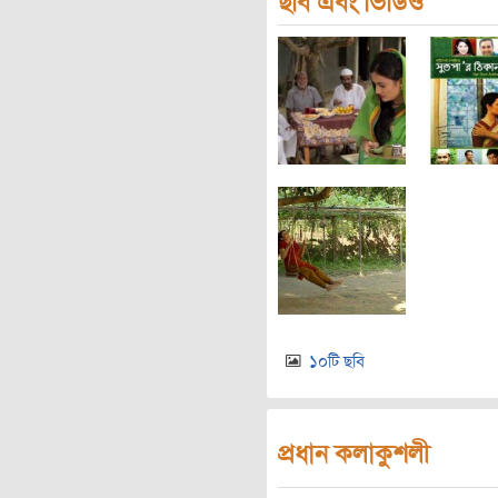
ছবি এবং ভিডিও
১০টি ছবি
প্রধান কলাকুশলী