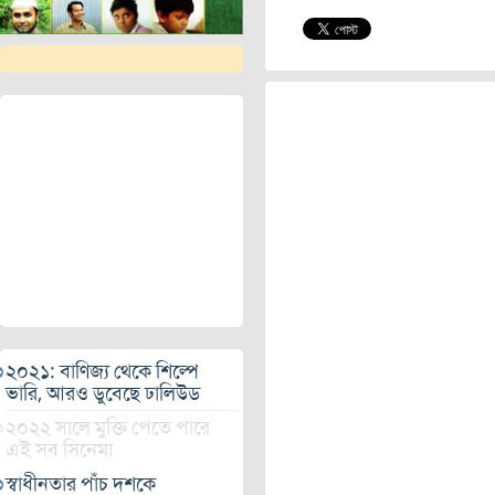
২০২১: বাণিজ্য থেকে শিল্পে
ভারি, আরও ডুবেছে ঢালিউড
২০২২ সালে মুক্তি পেতে পারে
এই সব সিনেমা
স্বাধীনতার পাঁচ দশকে