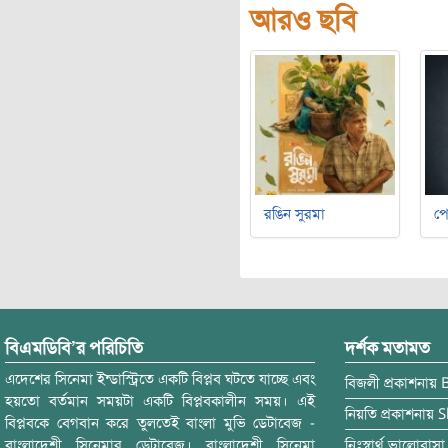
আরও ছবি
রঙিন সুরমা
পে
বিএমডিবি’র পরিচিতি
দর্শক মতামত
এদেশের সিনেমা ইন্ডাস্ট্রিতে একটি বিপ্লব ঘটতে যাচ্ছে এবং
বিজলী
প্রকাশনায়
হয়তো বর্তমান সময়টা একটি বিপ্লবকালীন সময়। এই
নিয়তি
প্রকাশনায়
S
বিপ্লবকে বেগবান করে তুলতেই বাংলা মুভি ডেটাবেজ -
বাংলাদেশী সিনেমার ডেটাবেজ। বাংলাদেশী সিনেমা
নিঃস্বার্থ ভালোবাসা