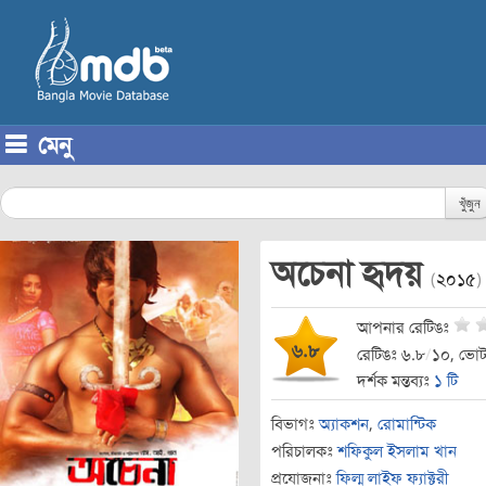
মেনু
Skip to content
খুঁজুন
অচেনা হৃদয়
(
২০১৫
)
আপনার রেটিঙঃ
৬.৮
রেটিঙঃ ৬.৮
/
১০, ভোট
দর্শক মন্তব্যঃ
১ টি
বিভাগঃ
অ্যাকশন
,
রোমান্টিক
পরিচালকঃ
শফিকুল ইসলাম খান
প্রযোজনাঃ
ফিল্ম লাইফ ফ্যাক্টরী