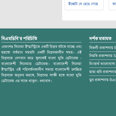
ইচ্ছেটা যে হেরে গেছে
ত
বিএমডিবি’র পরিচিতি
দর্শক মতামত
এদেশের সিনেমা ইন্ডাস্ট্রিতে একটি বিপ্লব ঘটতে যাচ্ছে এবং
বিজলী
প্রকাশনায়
হয়তো বর্তমান সময়টা একটি বিপ্লবকালীন সময়। এই
নিয়তি
প্রকাশনায়
S
বিপ্লবকে বেগবান করে তুলতেই বাংলা মুভি ডেটাবেজ -
বাংলাদেশী সিনেমার ডেটাবেজ। বাংলাদেশী সিনেমা
নিঃস্বার্থ ভালোবাসা
ইন্ডাস্ট্রির এই পরিবর্তনকালীন সময়ে বাংলাদেশী চলচ্চিত্র
ছায়া-ছবি
প্রকাশনা
বিপ্লবকে অনুভব করতে, বিপ্লবের সাক্ষী হতে বাংলা মুভি
ডুব
প্রকাশনায়
Bac
ডেটাবেজ এর সাথে থাকুন। ধন্যবাদ।