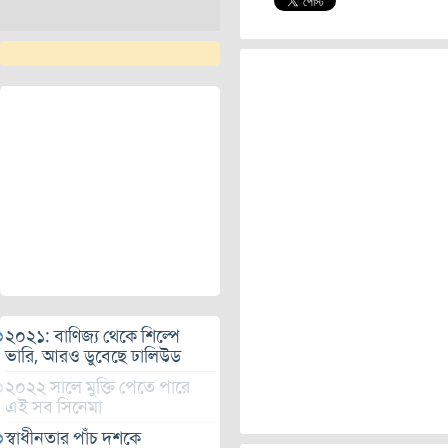
২০২১: বাণিজ্য থেকে শিল্পে
ভারি, আরও ডুবেছে ঢালিউড
২০২২ সালে মুক্তি পেতে পারে
এই সব সিনেমা
স্বাধীনতার পাঁচ দশকে