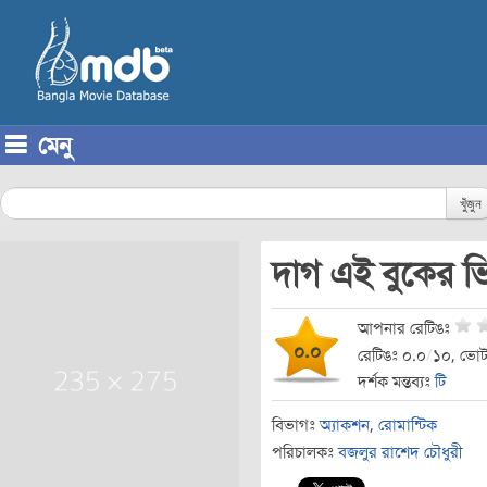
মেনু
Skip to content
খুঁজুন
দাগ এই বুকের 
আপনার রেটিঙঃ
০.০
রেটিঙঃ ০.০
/
১০, ভোট
দর্শক মন্তব্যঃ
টি
বিভাগঃ
অ্যাকশন
,
রোমান্টিক
পরিচালকঃ
বজলুর রাশেদ চৌধুরী