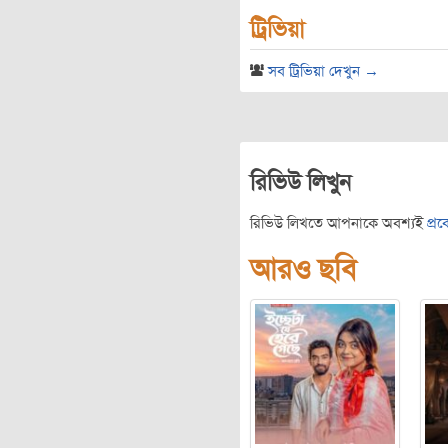
ট্রিভিয়া
সব ট্রিভিয়া দেখুন →
রিভিউ লিখুন
রিভিউ লিখতে আপনাকে অবশ্যই
প্র
আরও ছবি