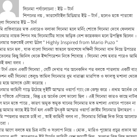
সিনেমা পর্যালোচনা : ইউ – টার্ন
শিপনের নয় , ভারসেটাইল মিডিয়ার ইউ – টার্ন , হলেও হতে পারতো
ংলা সিনেমার ইউ – টার্ন
ি প্রতিবারের মত এবারেও বলাকা সিনেমা হলে মর্নিং শোতে সিনেমা দেখে ফেললাম 
নেমার নায়ক শিপন সহ সিনেমাটির সাথে জড়িত বেশ কয়েকজন হলে উপস্থিত ছিলেন ।
নেমার শুরুতেই লেখা উঠল ” Highly Inspired from Mario Puzo ”
ার মনে হল , যাক বাংলা সিনেমা তাহলে অবশেষে দক্ষিনী সিনেমা বাদ দিয়ে উপরের
ভেলের কিছু জিনিস থেকে ইন্সপিরেশন নিতে শিখেছে । সিনেমা শেষ হবার পরেও আম
ই কথা বলব ।
 টার্ন এমন একটি সিনেমা , যেটি দেখার পর অনেকদিন পর বলতে পারলাম একটি বাং
শন ধর্মী সিনেমা তেলুগু তামিল সিনেমার ধুম ধারাক্কা মারপিত ও ফালতু মশালা থেক
র হয়ে আসতে চেষ্টা করেছে ।
নেমার কাহিনী গড়ে উঠেছে দুইটি আন্ডার ওয়ার্ল্ড গ্যাং কে কেন্দ্র করে । প্রথম অর্ধেক ব
র গতিতে এগিয়েছে , কিন্তু ২য় অর্ধেক বেশ ভালো ছিল । এই সিনেমা কারও কাছে নাট
ে মনে হতে পারে , কারণ অমুক তমুক খানের সিনেমার মত মশালা এখানে পাবেন না
ন্তু আমার কাছে ইউ টার্ন হল একটি উৎকৃষ্ট আন্ডার ওয়ার্ল্ড ক্রাইম সিনেমার উদাহরণ ।
ি স্পয়লার করতে চাই না , তাই কাহিনী বলব না , সিনেমার বিভিন্ন দিক নিয়ে আলোচ
বো ।
ার আগে বলতে হয় চিত্র নাট্য ও সংলাপ নিয়ে । হোক , মারিও পুজোর প্রচুর প্রভাব আ
নেমার প্লটে , তারপরেও ইউ টার্নের কাহিনী বেশ জমাটি ছিল , সংলাপ কিছু কিছু জায়গ