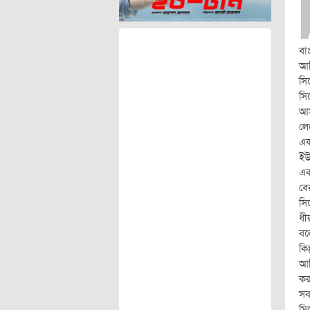
বা
আম
সি
সি
আম
লে
এক
ইউ
এক
বে
সি
ধী
বল
কি
আম
কর
সব
সি