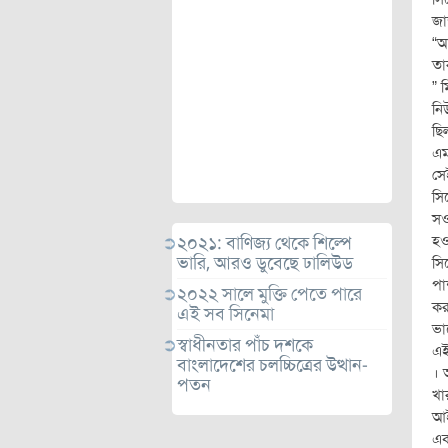
জা
“আ
তা
” 
নি
ছি
এম
সে
সি
সও
হও
২০২১: বাণিজ্য থেকে শিল্পে
ভারি, আরও ডুবেছে ঢালিউড
সি
পা
২০২২ সালে মুক্তি পেতে পারে
কর
এই সব সিনেমা
ভা
স্বাধীনতার পাঁচ দশকে
এই
বাংলাদেশের চলচ্চিত্রের উত্থান-
। 
পতন
খা
আই
এব