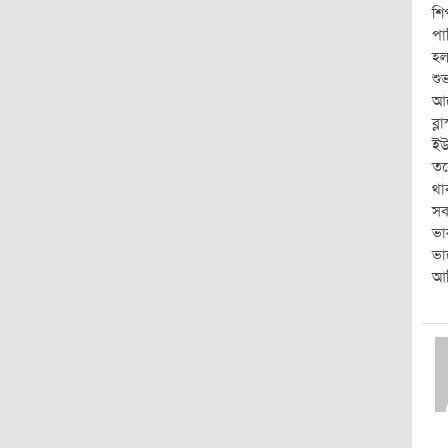
শি
পা
হল
শু
আস
ব্
ইউ
তব
থা
সব
ভা
ভা
আম