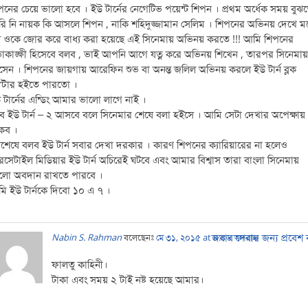
পনের চেয়ে ভালো হবে । ইউ টার্নের নেগেটিভ পয়েন্ট শিপন । প্রথম অর্ধেক সময় বুঝ
রি নি নায়ক কি আসলে শিপন , নাকি শহিদুজ্জামান সেলিম । শিপনের অভিনয় দেখে ম
 ওকে জোর করে বাধ্য করা হয়েছে এই সিনেমায় অভিনয় করতে !!! আমি শিপনের
ভাকাঙ্ক্ষী হিসেবে বলব , ভাই আপনি আগে যত্ন করে অভিনয় শিখেন , তারপর সিনেমায়
েন । শিপনের জায়গায় আরেফিন শুভ বা অনন্ত জলিল অভিনয় করলে ইউ টার্ন ব্লক
লাস্টার হইতে পারতো ।
 টার্নের এন্ডিং আমার ভালো লাগে নাই ।
ে ইউ টার্ন – ২ আসবে বলে সিনেমার শেষে বলা হইসে । আমি সেটা দেখার অপেক্ষায়
কব ।
শেষে বলব ইউ টার্ন সবার দেখা দরকার । কারণ শিপনের ক্যারিয়ারের না হলেও
রসেটাইল মিডিয়ার ইউ টার্ন অচিরেই ঘটবে এবং আমার বিশ্বাস তারা বাংলা সিনেমায়
লো অবদান রাখতে পারবে ।
ি ইউ টার্নকে দিবো ১০ এ ৭ ।
জবাব দেবার জন্য প্রবেশ
Nabin S. Rahman
বলেছেনঃ
মে ৩১, ২০১৫ at ৪:৪৬ অপরাহ্ন
ফালতু কাহিনী।
টাকা এবং সময় ২ টাই নষ্ট হয়েছে আমার।