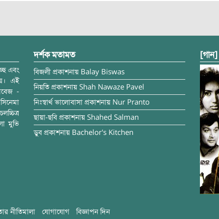
দর্শক মতামত
[গান]
্ছে এবং
বিজলী
প্রকাশনায়
Balay Biswas
ময়। এই
নিয়তি
প্রকাশনায়
Shah Nawaze Pavel
াবেজ -
সিনেমা
নিঃস্বার্থ ভালোবাসা
প্রকাশনায়
Nur Pranto
চ্চিত্র
ছায়া-ছবি
প্রকাশনায়
Shahed Salman
লা মুভি
ডুব
প্রকাশনায়
Bachelor's Kitchen
ার নীতিমালা
যোগাযোগ
বিজ্ঞাপন দিন