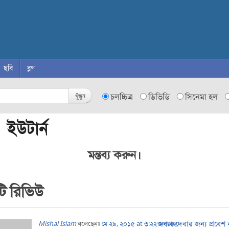
ছবি
ব্লগ
খুঁজুন
চলচ্চিত্র
ডিভিডি
সিনেমা হল
 ইউটার্ন
মন্তব্য করুন।
ি রিভিউ
জবাব দেবার জন্য প্রবেশ
Mishal Islam
বলেছেনঃ
মে ২৯, ২০১৫ at ৩:২২ অপরাহ্ন