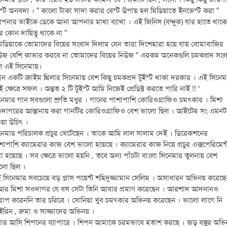
স্ট অনবদ্য । ” কালো টাকা সাদা করার বেস্ট উপায় হল মিডিয়াতে ইনভেস্ট করা ”
পনার ভাইকে ডেকে আনা আপনার মাথা ব্যাথা । এই জিনিস (বন্দুক) যার হাতে থাকে
র কোন দায়িত্ব থাকে না ”
মিডিয়াকে তোমাদের বিয়ের সংবাদ দিলাম যেন তারা দিশেহারা হয়ে যায় বোমাবাজির
উজ বেশি কাভার করবে না তোমাদের বিয়ের নিউজ ” এরকম অনেকগুলি চমকপ্রদ সং
ল এই সিনেমায়।
ন একটি ক্রাইম থ্রিলার সিনেমায় বেশ কিছু চমকপ্রদ টুইস্ট থাকা দরকার । এই সিনেম
ই ক্ষেত্রে সফল । অন্তত ২ টি টুইস্ট আমি নিজেই প্রেডিক্ট করতে পারি নাই !! ‘
নেমার গান সবগুলো শ্রুতি মধুর । গানের পাশাপাশি কোরিওগ্রাফিও চমৎকার । মিশা
দাগরের আস্তানায় করা গানটির কোরিওগ্রাফিও বেশ ভালো ছিল । আইটেম সং এমনট
য়া উচিৎ ।
নেমার পরিচালক প্রচুর খেটেছেন । তাকে আমি লাল সালাম দেই । ডিরেকশনের
শাপাশি ক্যামেরার কাজ বেশ ভালো হয়েছে । ক্যামেরার কাজ নিয়ে প্রচুর এক্সপেরিমেন্
া হয়েছে । সব ক্ষেত্রে ভালো হয়নি , তবে অন্য পাঁচটা বাংলা সিনেমার তুলনায় বেশ
লো ছিল ।
 সিনেমার সবচেয়ে বড় প্লাস পয়েন্ট শহিদুজ্জামান সেলিম । অসাধারন অভিনয় করেছে
আর মিশা সওদাগর যে বস সেটা তিনি আবার প্রমাণ করেছেন । আরশাদ আদনানও
রাপ করেননি তার চরিত্রে । সোনিয়া খুব চমৎকার অভিনয় করেছেন । ভালো লাগে নি
রিন , রুমা ও সাজ্জাদের অভিনয় ।
ার আসি শিপনের ব্যাপারে । শিপন আমাকে চরমভাবে হতাশ করছে । জড় বস্তুর অভি