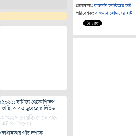
প্রযোজনাঃ
রাজমনি চলচ্চিত্রের হাট
পরিবেশকঃ
রাজমনি চলচ্চিত্রের হাট
২০২১: বাণিজ্য থেকে শিল্পে
ভারি, আরও ডুবেছে ঢালিউড
২০২২ সালে মুক্তি পেতে পারে
এই সব সিনেমা
স্বাধীনতার পাঁচ দশকে