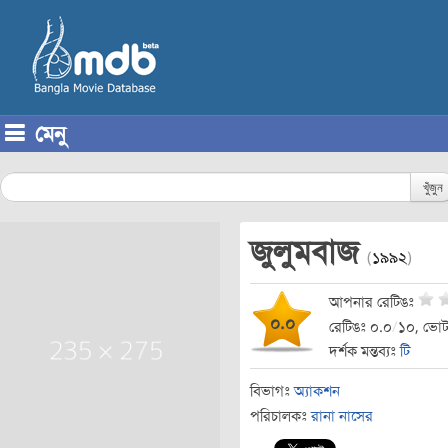
মেনু
Skip to content
খুঁজুন
জুলুমবাজ
(
১৯৯২
)
আপনার রেটিঙঃ
০.০
রেটিঙঃ ০.০
/
১০, ভোট
দর্শক মন্তব্যঃ
টি
বিভাগঃ
অ্যাকশন
পরিচালকঃ
রানা নাসের