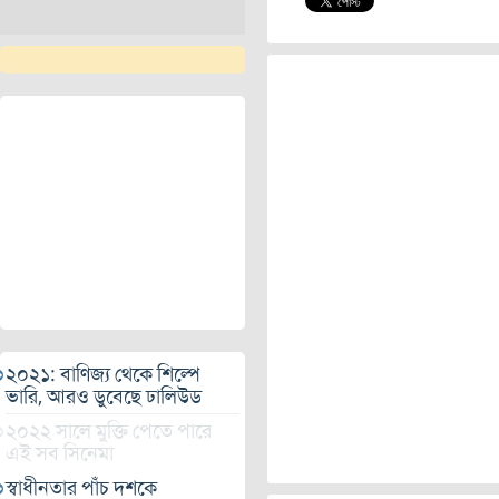
২০২১: বাণিজ্য থেকে শিল্পে
ভারি, আরও ডুবেছে ঢালিউড
২০২২ সালে মুক্তি পেতে পারে
এই সব সিনেমা
স্বাধীনতার পাঁচ দশকে