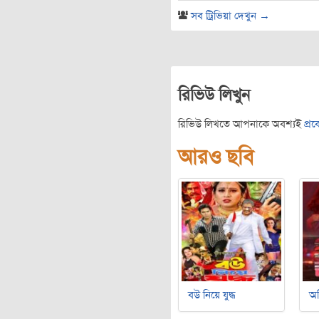
সব ট্রিভিয়া দেখুন →
রিভিউ লিখুন
রিভিউ লিখতে আপনাকে অবশ্যই
প্র
আরও ছবি
বউ নিয়ে যুদ্ধ
অ