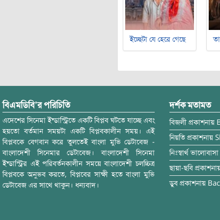
ইচ্ছেটা যে হেরে গেছে
ত
বিএমডিবি’র পরিচিতি
দর্শক মতামত
এদেশের সিনেমা ইন্ডাস্ট্রিতে একটি বিপ্লব ঘটতে যাচ্ছে এবং
বিজলী
প্রকাশনায়
হয়তো বর্তমান সময়টা একটি বিপ্লবকালীন সময়। এই
নিয়তি
প্রকাশনায়
S
বিপ্লবকে বেগবান করে তুলতেই বাংলা মুভি ডেটাবেজ -
বাংলাদেশী সিনেমার ডেটাবেজ। বাংলাদেশী সিনেমা
নিঃস্বার্থ ভালোবাসা
ইন্ডাস্ট্রির এই পরিবর্তনকালীন সময়ে বাংলাদেশী চলচ্চিত্র
ছায়া-ছবি
প্রকাশনা
বিপ্লবকে অনুভব করতে, বিপ্লবের সাক্ষী হতে বাংলা মুভি
ডুব
প্রকাশনায়
Bac
ডেটাবেজ এর সাথে থাকুন। ধন্যবাদ।