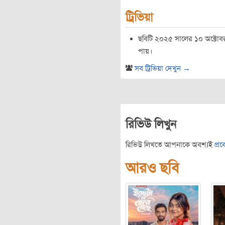
ট্রিভিয়া
ছবিটি ২০২৫ সালের ১০ অক্টোবর ব
পায়।
সব ট্রিভিয়া দেখুন →
রিভিউ লিখুন
রিভিউ লিখতে আপনাকে অবশ্যই
প্র
আরও ছবি