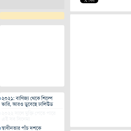
২০২১: বাণিজ্য থেকে শিল্পে
ভারি, আরও ডুবেছে ঢালিউড
২০২২ সালে মুক্তি পেতে পারে
এই সব সিনেমা
স্বাধীনতার পাঁচ দশকে