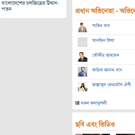
বাংলাদেশের চলচ্চিত্রের উত্থান-
পতন
প্রধান অভিনেতা - অভিনেত
শাকিব খান
তানজিন তিশা
তৌকীর আহমেদ
তারিক আনাম খান
জান্নাতুল ফেরদৌস ঐশী
সকল কলাকুশলী
ছবি এবং ভিডিও