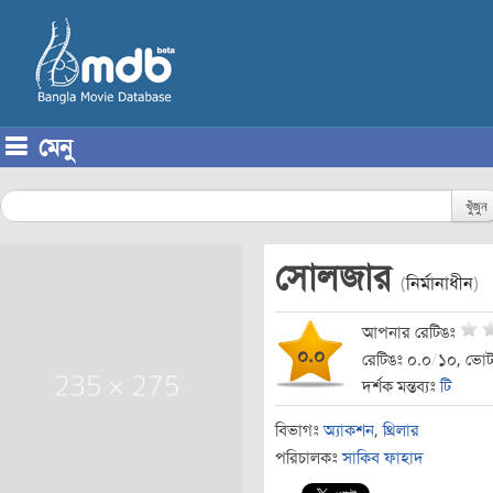
মেনু
Skip to content
খুঁজুন
সোলজার
(
নির্মানাধীন
)
আপনার রেটিঙঃ
০.০
রেটিঙঃ ০.০
/
১০, ভোট
দর্শক মন্তব্যঃ
টি
বিভাগঃ
অ্যাকশন
,
থ্রিলার
পরিচালকঃ
সাকিব ফাহাদ