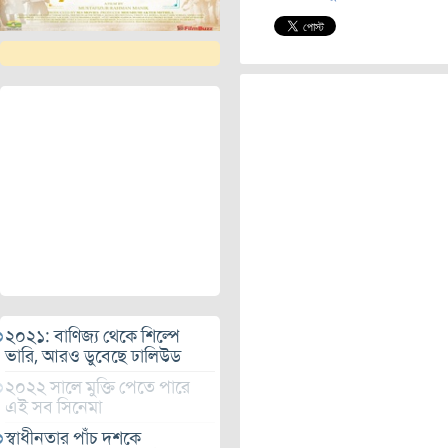
২০২১: বাণিজ্য থেকে শিল্পে
ভারি, আরও ডুবেছে ঢালিউড
২০২২ সালে মুক্তি পেতে পারে
এই সব সিনেমা
স্বাধীনতার পাঁচ দশকে