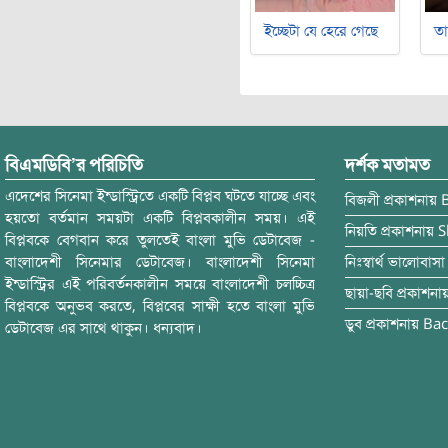
ইচ্ছেটা যে হেরে গেছে
ত
বিএমডিবি’র পরিচিতি
দর্শক মতামত
এদেশের সিনেমা ইন্ডাস্ট্রিতে একটি বিপ্লব ঘটতে যাচ্ছে এবং
বিজলী
প্রকাশনায়
হয়তো বর্তমান সময়টা একটি বিপ্লবকালীন সময়। এই
নিয়তি
প্রকাশনায়
S
বিপ্লবকে বেগবান করে তুলতেই বাংলা মুভি ডেটাবেজ -
বাংলাদেশী সিনেমার ডেটাবেজ। বাংলাদেশী সিনেমা
নিঃস্বার্থ ভালোবাসা
ইন্ডাস্ট্রির এই পরিবর্তনকালীন সময়ে বাংলাদেশী চলচ্চিত্র
ছায়া-ছবি
প্রকাশনা
বিপ্লবকে অনুভব করতে, বিপ্লবের সাক্ষী হতে বাংলা মুভি
ডুব
প্রকাশনায়
Bac
ডেটাবেজ এর সাথে থাকুন। ধন্যবাদ।