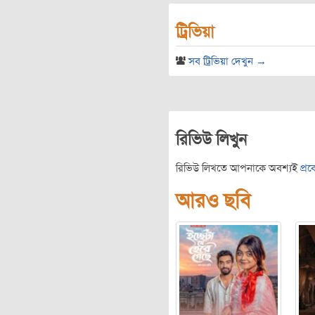
ট্রিভিয়া
সব ট্রিভিয়া দেখুন →
রিভিউ লিখুন
রিভিউ লিখতে আপনাকে অবশ্যই
প্র
আরও ছবি