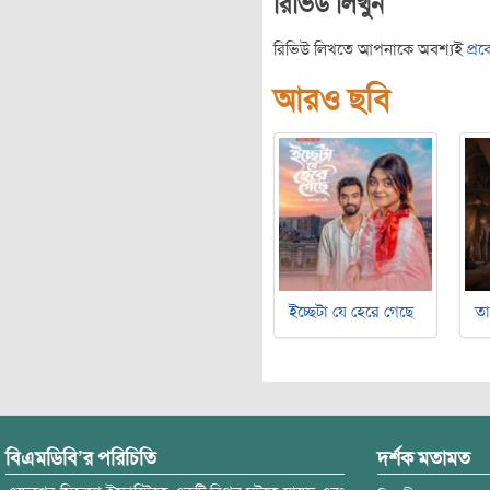
রিভিউ লিখুন
রিভিউ লিখতে আপনাকে অবশ্যই
প্র
আরও ছবি
ইচ্ছেটা যে হেরে গেছে
ত
বিএমডিবি’র পরিচিতি
দর্শক মতামত