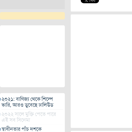
২০২১: বাণিজ্য থেকে শিল্পে
ভারি, আরও ডুবেছে ঢালিউড
২০২২ সালে মুক্তি পেতে পারে
এই সব সিনেমা
স্বাধীনতার পাঁচ দশকে