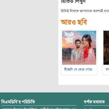
রিভিউ লিখুন
রিভিউ লিখতে আপনাকে অবশ্যই
প্র
আরও ছবি
ইচ্ছেটা যে হেরে গেছে
ত
বিএমডিবি’র পরিচিতি
দর্শক মতামত