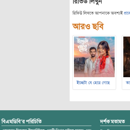
রিভিউ লিখুন
রিভিউ লিখতে আপনাকে অবশ্যই
প্র
আরও ছবি
ইচ্ছেটা যে হেরে গেছে
ত
বিএমডিবি’র পরিচিতি
দর্শক মতামত