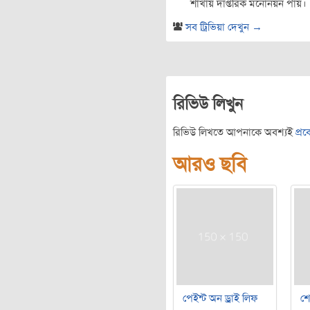
শাখায় দাপ্তরিক মনোনয়ন পায়।
সব ট্রিভিয়া দেখুন →
রিভিউ লিখুন
রিভিউ লিখতে আপনাকে অবশ্যই
প্র
আরও ছবি
পেইন্ট অন ড্রাই লিফ
শ