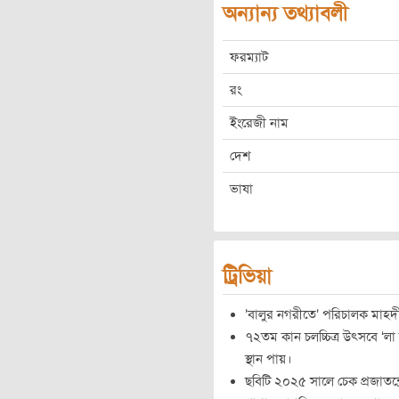
অন্যান্য তথ্যাবলী
ফরম্যাট
রং
ইংরেজী নাম
দেশ
ভাষা
ট্রিভিয়া
'বালুর নগরীতে' পরিচালক মাহদী 
৭২তম কান চলচ্চিত্র উৎসবে ‘লা ফ্য
স্থান পায়।
ছবিটি ২০২৫ সালে চেক প্রজাতন্ত্রে