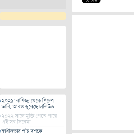
২০২১: বাণিজ্য থেকে শিল্পে
ভারি, আরও ডুবেছে ঢালিউড
২০২২ সালে মুক্তি পেতে পারে
এই সব সিনেমা
স্বাধীনতার পাঁচ দশকে