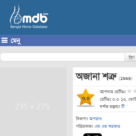
মেনু
Skip to content
খুঁজুন
অজানা শত্রু
(
১৯৯৬
)
আপনার রেটিঙঃ
০.০
রেটিঙঃ ০.০
/
১০, ভোট
দর্শক মন্তব্যঃ
টি
বিভাগঃ
অপরাধ
পরিচালকঃ
এম এম সরকার