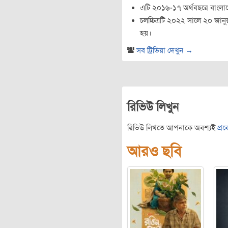
এটি ২০১৬-১৭ অর্থবছরে বাংলা
চলচ্চিত্রটি ২০২২ সালে ২০ জানুয়া
হয়।
সব ট্রিভিয়া দেখুন →
রিভিউ লিখুন
রিভিউ লিখতে আপনাকে অবশ্যই
প্র
আরও ছবি