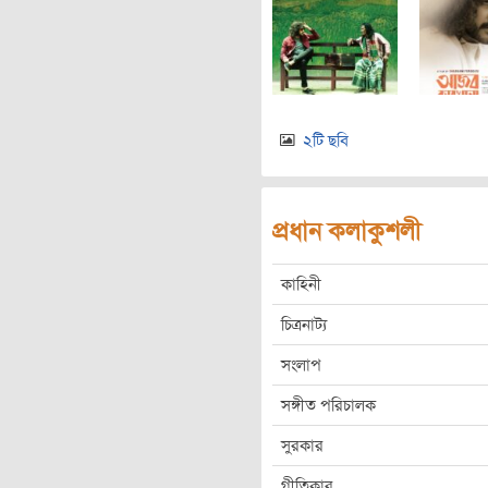
২টি ছবি
প্রধান কলাকুশলী
কাহিনী
চিত্রনাট্য
সংলাপ
সঙ্গীত পরিচালক
সুরকার
গীতিকার