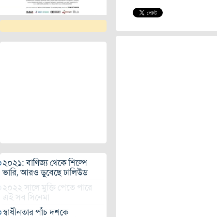
২০২১: বাণিজ্য থেকে শিল্পে
ভারি, আরও ডুবেছে ঢালিউড
২০২২ সালে মুক্তি পেতে পারে
এই সব সিনেমা
স্বাধীনতার পাঁচ দশকে