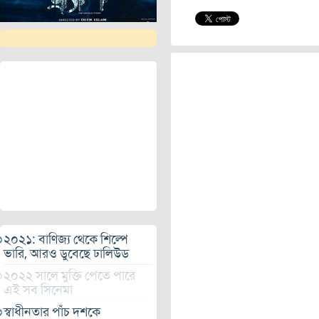
২০২১: বাণিজ্য থেকে শিল্পে
ভারি, আরও ডুবেছে ঢালিউড
২০২২ সালে মুক্তি পেতে পারে
এই সব সিনেমা
স্বাধীনতার পাঁচ দশকে