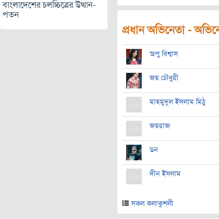
বাংলাদেশের চলচ্চিত্রের উত্থান-
পতন
প্রধান অভিনেতা - অভিনেত
অপু বিশ্বাস
জয় চৌধুরী
মাহমুদুল ইসলাম মিঠু
জয়রাজ
ডন
দীন ইসলাম
সকল কলাকুশলী