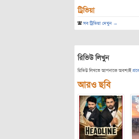
ট্রিভিয়া
সব ট্রিভিয়া দেখুন →
রিভিউ লিখুন
রিভিউ লিখতে আপনাকে অবশ্যই
প্র
আরও ছবি