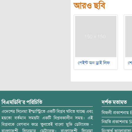
আরও ছবি
পেইন্ট অন ড্রাই লিফ
শ
বিএমডিবি’র পরিচিতি
দর্শক মতামত
এদেশের সিনেমা ইন্ডাস্ট্রিতে একটি বিপ্লব ঘটতে যাচ্ছে এবং
বিজলী
প্রকাশনায়
হয়তো বর্তমান সময়টা একটি বিপ্লবকালীন সময়। এই
নিয়তি
প্রকাশনায়
S
বিপ্লবকে বেগবান করে তুলতেই বাংলা মুভি ডেটাবেজ -
বাংলাদেশী সিনেমার ডেটাবেজ। বাংলাদেশী সিনেমা
নিঃস্বার্থ ভালোবাসা