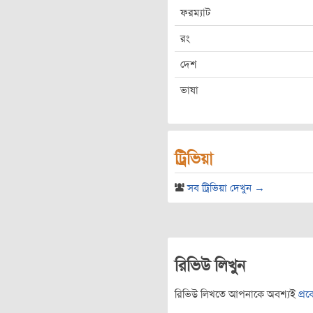
ফরম্যাট
রং
দেশ
ভাষা
ট্রিভিয়া
সব ট্রিভিয়া দেখুন →
রিভিউ লিখুন
রিভিউ লিখতে আপনাকে অবশ্যই
প্র