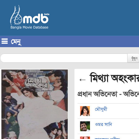
মেনু
Skip to content
খুঁজুন
← মিথ্যা অহংকা
প্রধান অভিনেতা - অভিনেত
মৌসুমী
ওমর সানি