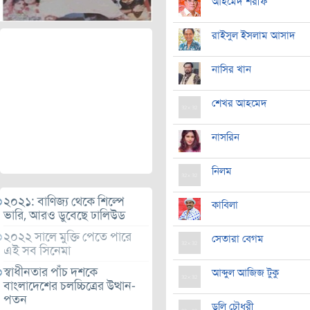
আহমেদ শরীফ
রাইসুল ইসলাম আসাদ
নাসির খান
শেখর আহমেদ
নাসরিন
নিলম
২০২১: বাণিজ্য থেকে শিল্পে
কাবিলা
ভারি, আরও ডুবেছে ঢালিউড
২০২২ সালে মুক্তি পেতে পারে
সেতারা বেগম
এই সব সিনেমা
স্বাধীনতার পাঁচ দশকে
আব্দুল আজিজ টুকু
বাংলাদেশের চলচ্চিত্রের উত্থান-
পতন
ডলি চৌধুরী