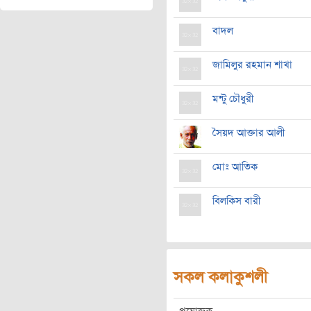
বাদল
জামিলুর রহমান শাখা
মন্টু চৌধুরী
সৈয়দ আক্তার আলী
মোঃ আতিক
বিলকিস বারী
সকল কলাকুশলী