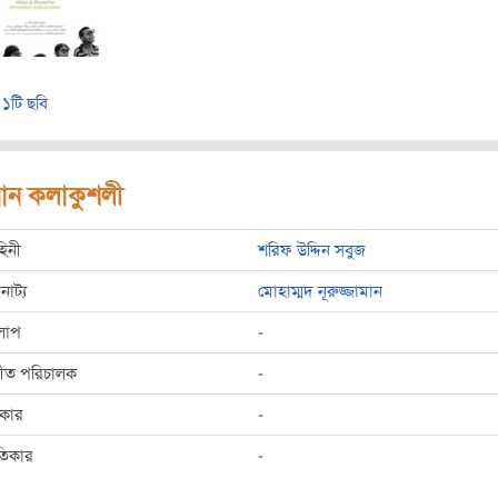
১টি ছবি
রধান কলাকুশলী
হিনী
শরিফ উদ্দিন সবুজ
রনাট্য
মোহাম্মদ নূরুজ্জামান
লাপ
-
্গীত পরিচালক
-
রকার
-
তিকার
-