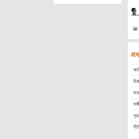
প্
কা
চিত্
সং
সঙ
সু
গী