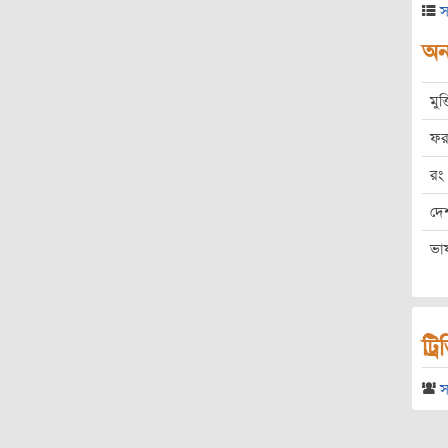
স
অন্
মুক
ফর
রং
দে
ভা
ট্র
স