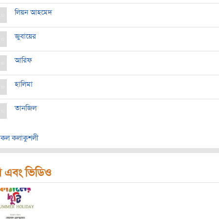
লিয়ন আহমেদ
জুবায়ের
আরিফ
হালিমা
তানজিল
কল কলাকুশলী
ি এবং ভিডিও