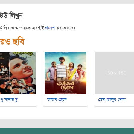
ভিউ লিখুন
িউ লিখতে আপনাকে অবশ্যই
প্রবেশ
করতে হবে।
রও ছবি
পু নাম্বার টু
আজব ছেলে
মেঘ রোদ্দুর খেলা