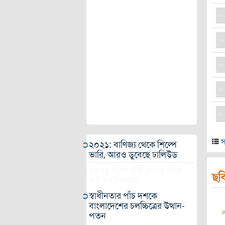
স
২০২১: বাণিজ্য থেকে শিল্পে
ভারি, আরও ডুবেছে ঢালিউড
২০২২ সালে মুক্তি পেতে পারে
ছব
এই সব সিনেমা
স্বাধীনতার পাঁচ দশকে
বাংলাদেশের চলচ্চিত্রের উত্থান-
পতন