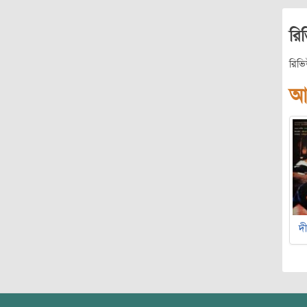
রি
রিভ
আ
দী