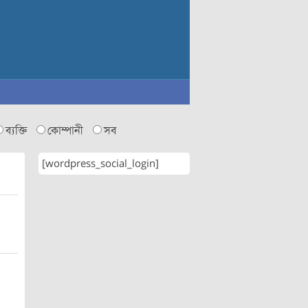
ব্যক্তি
কোম্পানী
সব
[wordpress_social_login]