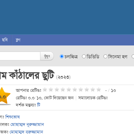
ছবি
ব্লগ
খুঁজুন
চলচ্চিত্র
ডিভিডি
সিনেমা হল
ম কাঁঠালের ছুটি
(
২০২৩
)
আপনার রেটিঙঃ
-
/
১০
০.০
রেটিঙঃ ০.০
/
১০, ভোট দিয়েছেন জন
|
সমালোচক রেটিঙঃ
দর্শক মন্তব্যঃ
টি
াগঃ
শিশুতোষ
চালকঃ
মোহাম্মদ নূরুজ্জামান
যোজকঃ
মোহাম্মদ নূরুজ্জামান