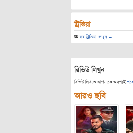
ট্রিভিয়া
সব ট্রিভিয়া দেখুন →
রিভিউ লিখুন
রিভিউ লিখতে আপনাকে অবশ্যই
প্র
আরও ছবি