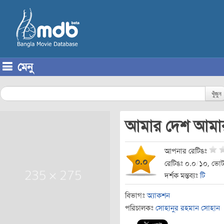
মেনু
Skip to content
খুঁজুন
আমার দেশ আমার
আপনার রেটিঙঃ
০.০
রেটিঙঃ ০.০
/
১০, ভোট
দর্শক মন্তব্যঃ
টি
বিভাগঃ
অ্যাকশন
পরিচালকঃ
সোহানুর রহমান সোহান