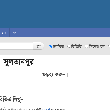
ছবি
ব্লগ
খুঁজুন
চলচ্চিত্র
ডিভিডি
সিনেমা হল
 সুলতানপুর
মন্তব্য করুন।
রিভিউ লিখুন
রিভিউ লিখতে আপনাকে অবশ্যই
প্রবেশ
করতে হবে।