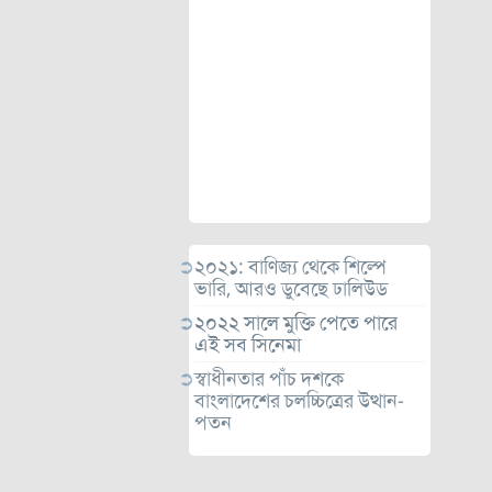
২০২১: বাণিজ্য থেকে শিল্পে
ভারি, আরও ডুবেছে ঢালিউড
২০২২ সালে মুক্তি পেতে পারে
এই সব সিনেমা
স্বাধীনতার পাঁচ দশকে
বাংলাদেশের চলচ্চিত্রের উত্থান-
পতন