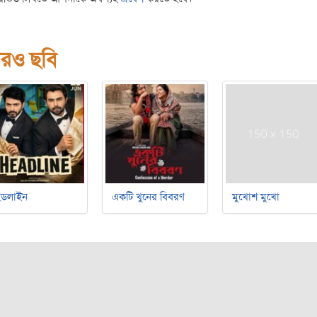
রও ছবি
েডলাইন
একটি খুনের বিবরণ
মুখোশ মুখো