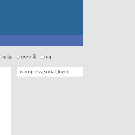
ব্যক্তি
কোম্পানী
সব
[wordpress_social_login]