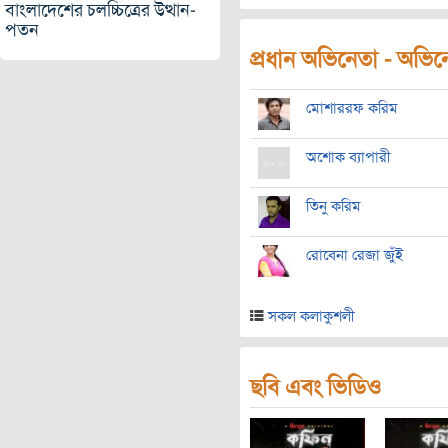
বাংলাদেশের চলচ্চিত্রের উত্থান-
পতন
প্রধান অভিনেতা - অভিনেত
মোশাররফ করিম
অশোক ব্যাপারী
তিনু করিম
রোবেনা রেজা জুঁই
সকল কলাকুশলী
ছবি এবং ভিডিও