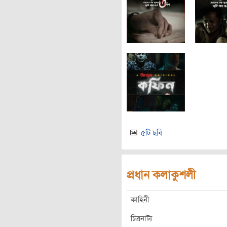
৫টি ছবি
প্রধান কলাকুশলী
কাহিনী
চিত্রনাট্য