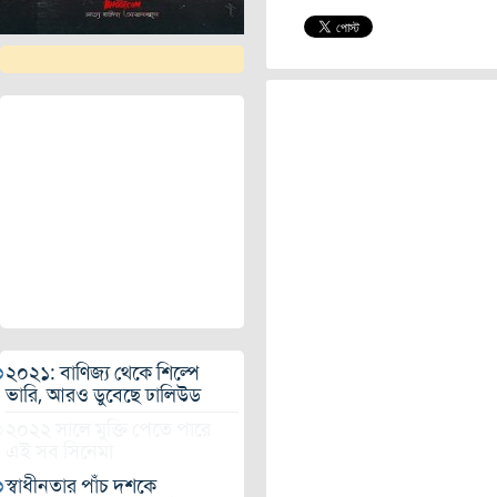
২০২১: বাণিজ্য থেকে শিল্পে
ভারি, আরও ডুবেছে ঢালিউড
২০২২ সালে মুক্তি পেতে পারে
এই সব সিনেমা
স্বাধীনতার পাঁচ দশকে