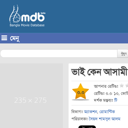
মেনু
Skip to content
খুঁজুন
ভাই কেন আসাম
আপনার রেটিঙঃ
০.০
রেটিঙঃ ০.০
/
১০, ভোট
দর্শক মন্তব্যঃ
টি
বিভাগঃ
অ্যাকশন
,
রোমান্টিক
পরিচালকঃ
সৈয়দ শামসুল আলম