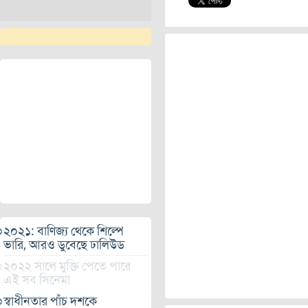
২০২১: বাণিজ্য থেকে শিল্পে
ভারি, আরও ডুবেছে ঢালিউড
২০২২ সালে মুক্তি পেতে পারে
এই সব সিনেমা
স্বাধীনতার পাঁচ দশকে