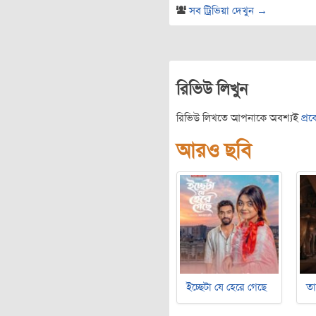
সব ট্রিভিয়া দেখুন →
রিভিউ লিখুন
রিভিউ লিখতে আপনাকে অবশ্যই
প্র
আরও ছবি
ইচ্ছেটা যে হেরে গেছে
ত