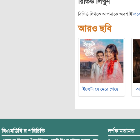
রিভিউ লিখুন
রিভিউ লিখতে আপনাকে অবশ্যই
প্র
আরও ছবি
ইচ্ছেটা যে হেরে গেছে
ত
বিএমডিবি’র পরিচিতি
দর্শক মতামত