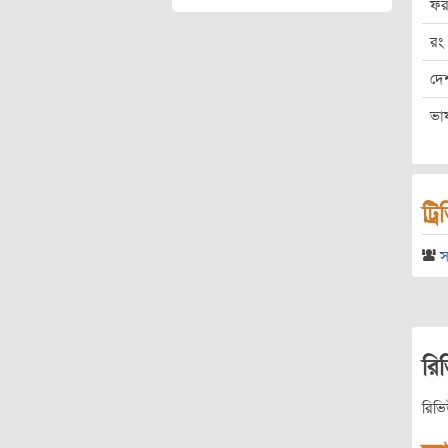
ফর
রং
দে
ভা
ট্র
স
রি
রিভ