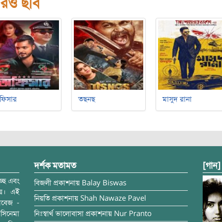
রও ছবি
ফিসার
তছনছ
মাসুদ রানা
দর্শক মতামত
[গান]
্ছে এবং
বিজলী
প্রকাশনায়
Balay Biswas
ময়। এই
নিয়তি
প্রকাশনায়
Shah Nawaze Pavel
াবেজ -
সিনেমা
নিঃস্বার্থ ভালোবাসা
প্রকাশনায়
Nur Pranto