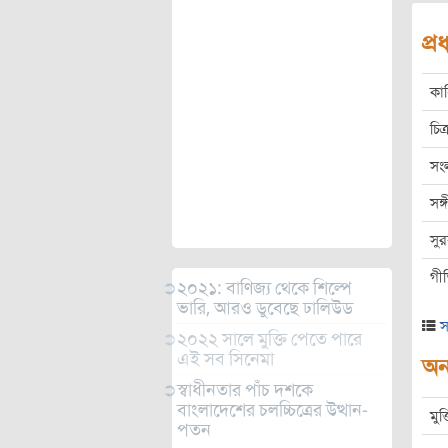
প্
কা
চিত্
সং
সঙ
সু
গী
২০২১: বাণিজ্য থেকে শিল্পে
ভারি, আরও ডুবেছে ঢালিউড
স
২০২২ সালে মুক্তি পেতে পারে
এই সব সিনেমা
অন্
স্বাধীনতার পাঁচ দশকে
বাংলাদেশের চলচ্চিত্রের উত্থান-
মুক
পতন