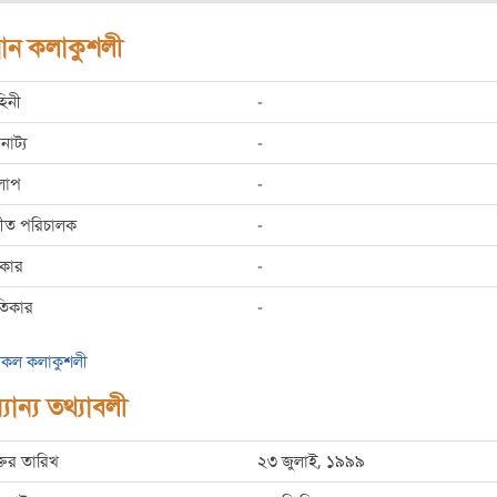
রধান কলাকুশলী
হিনী
-
রনাট্য
-
লাপ
-
্গীত পরিচালক
-
রকার
-
তিকার
-
কল কলাকুশলী
যান্য তথ্যাবলী
্তির তারিখ
২৩ জুলাই, ১৯৯৯