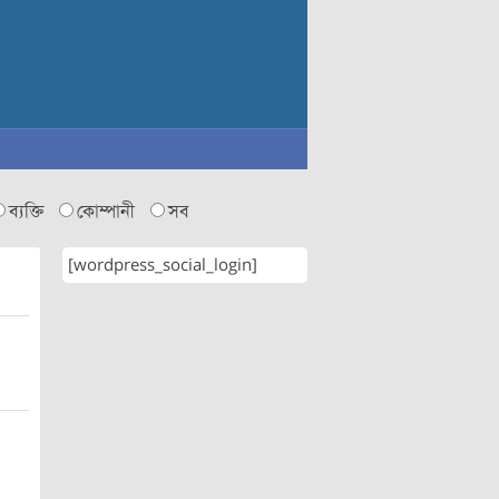
ব্যক্তি
কোম্পানী
সব
[wordpress_social_login]