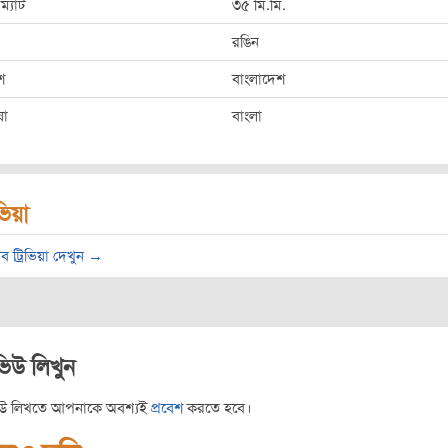
ম্যাট
৩৫ মি.মি.
রঙিন
শ
বাংলাদেশ
ষা
বাংলা
িভিয়া
ব ট্রিভিয়া দেখুন →
ভিউ লিখুন
িউ লিখতে আপনাকে অবশ্যই
প্রবেশ
করতে হবে।