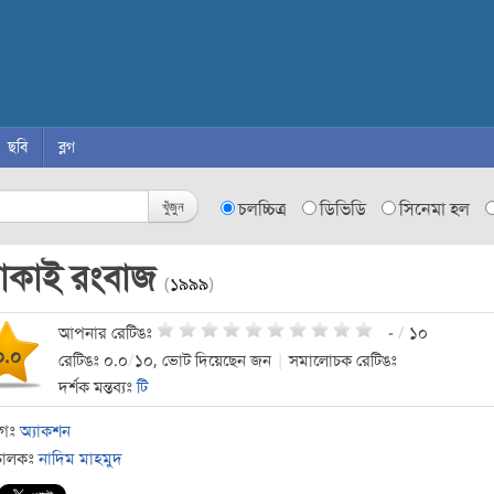
ছবি
ব্লগ
খুঁজুন
চলচ্চিত্র
ডিভিডি
সিনেমা হল
োকাই রংবাজ
(
১৯৯৯
)
আপনার রেটিঙঃ
-
/
১০
০.০
রেটিঙঃ ০.০
/
১০, ভোট দিয়েছেন জন
|
সমালোচক রেটিঙঃ
দর্শক মন্তব্যঃ
টি
াগঃ
অ্যাকশন
চালকঃ
নাদিম মাহমুদ