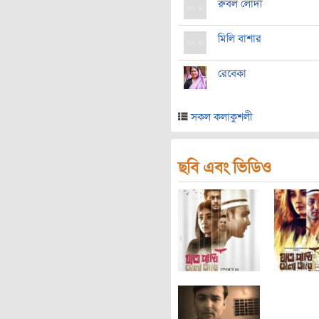
রুবল লোদী
মিলি বাশার
রেবেকা
সকল কলাকুশলী
ছবি এবং ভিডিও