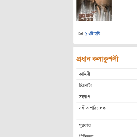
১০টি ছবি
প্রধান কলাকুশলী
কাহিনী
চিত্রনাট্য
সংলাপ
সঙ্গীত পরিচালক
সুরকার
গীতিকার