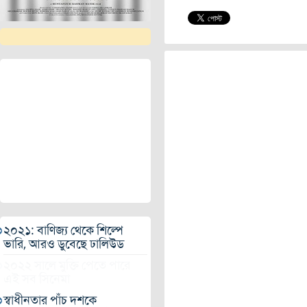
২০২১: বাণিজ্য থেকে শিল্পে
ভারি, আরও ডুবেছে ঢালিউড
২০২২ সালে মুক্তি পেতে পারে
এই সব সিনেমা
স্বাধীনতার পাঁচ দশকে