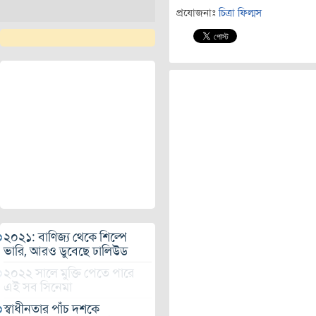
প্রযোজনাঃ
চিত্রা ফিল্মস
২০২১: বাণিজ্য থেকে শিল্পে
ভারি, আরও ডুবেছে ঢালিউড
২০২২ সালে মুক্তি পেতে পারে
এই সব সিনেমা
স্বাধীনতার পাঁচ দশকে