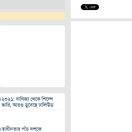
২০২১: বাণিজ্য থেকে শিল্পে
ভারি, আরও ডুবেছে ঢালিউড
২০২২ সালে মুক্তি পেতে পারে
এই সব সিনেমা
স্বাধীনতার পাঁচ দশকে