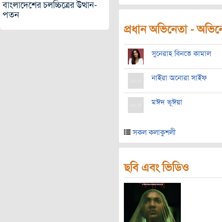
বাংলাদেশের চলচ্চিত্রের উত্থান-
পতন
প্রধান অভিনেতা - অভিনেত
সুনেরাহ বিনতে কামাল
নাইরা অনোরা সাইফ
মঈদ ভূঈয়া
সকল কলাকুশলী
ছবি এবং ভিডিও