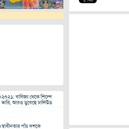
২০২১: বাণিজ্য থেকে শিল্পে
ভারি, আরও ডুবেছে ঢালিউড
২০২২ সালে মুক্তি পেতে পারে
এই সব সিনেমা
স্বাধীনতার পাঁচ দশকে