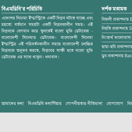
বিএমডিবি’র পরিচিতি
দর্শক মতামত
এদেশের সিনেমা ইন্ডাস্ট্রিতে একটি বিপ্লব ঘটতে যাচ্ছে এবং
বিজলী
প্রকাশনায়
হয়তো বর্তমান সময়টা একটি বিপ্লবকালীন সময়। এই
নিয়তি
প্রকাশনায়
S
বিপ্লবকে বেগবান করে তুলতেই বাংলা মুভি ডেটাবেজ -
বাংলাদেশী সিনেমার ডেটাবেজ। বাংলাদেশী সিনেমা
নিঃস্বার্থ ভালোবাসা
ইন্ডাস্ট্রির এই পরিবর্তনকালীন সময়ে বাংলাদেশী চলচ্চিত্র
ছায়া-ছবি
প্রকাশনা
বিপ্লবকে অনুভব করতে, বিপ্লবের সাক্ষী হতে বাংলা মুভি
ডুব
প্রকাশনায়
Bac
ডেটাবেজ এর সাথে থাকুন। ধন্যবাদ।
আমাদের কথা
বিএমডিবি ভলান্টিয়ার
গোপনীয়তার নীতিমালা
যোগাযোগ
বি