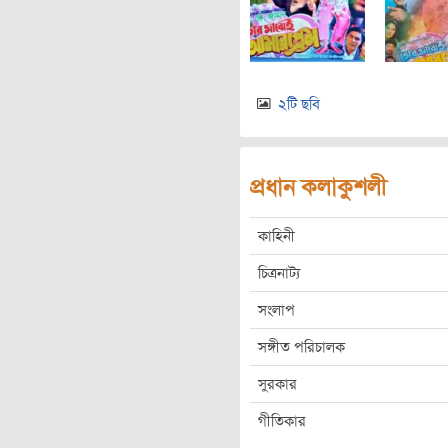
২টি ছবি
প্রধান কলাকুশলী
কাহিনী
চিত্রনাট্য
সংলাপ
সঙ্গীত পরিচালক
সুরকার
গীতিকার