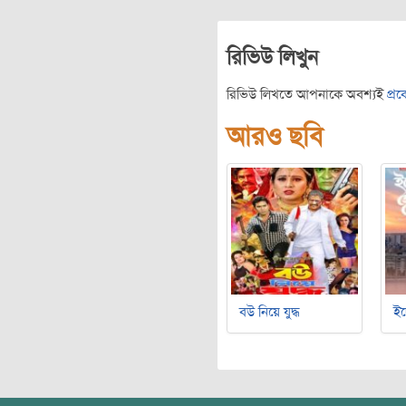
রিভিউ লিখুন
রিভিউ লিখতে আপনাকে অবশ্যই
প্র
আরও ছবি
বউ নিয়ে যুদ্ধ
ইচ