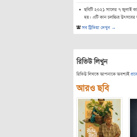
ছবিটি ২০২১ সালের ৭ জুলাই কান 
হয়। এটি কান চলচ্চিত্র উৎসবের দা
সব ট্রিভিয়া দেখুন →
রিভিউ লিখুন
রিভিউ লিখতে আপনাকে অবশ্যই
প্র
আরও ছবি