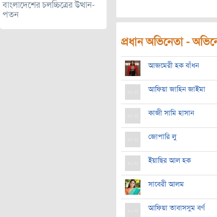
বাংলাদেশের চলচ্চিত্রের উত্থান-
পতন
প্রধান অভিনেতা - অভিনেত
আজমেরী হক বাঁধন
আফিয়া জাহিন জাইমা
কাজী সামি হাসান
জোপারি লু
ইয়াছির আল হক
সাবেরী আলম
আফিয়া তাবাসসুম বর্ণ