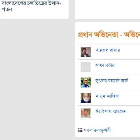
বাংলাদেশের চলচ্চিত্রের উত্থান-
পতন
প্রধান অভিনেতা - অভিনেত
খায়রুল বাসার
সাফা কবির
লুৎফর রহমান জর্জ
মাসুম আজিজ
ইহতিশাম আহমেদ
সকল কলাকুশলী