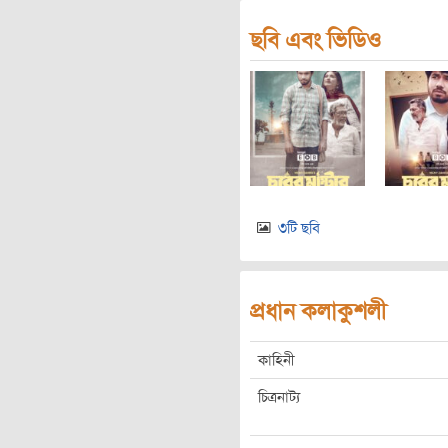
ছবি এবং ভিডিও
৩টি ছবি
প্রধান কলাকুশলী
কাহিনী
চিত্রনাট্য