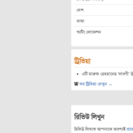
দেশ
ভাষা
শ্যুটিং লোকেশন
ট্রিভিয়া
এটি মারুফ রেহমানের 'লাবণী' উপ
সব ট্রিভিয়া দেখুন →
রিভিউ লিখুন
রিভিউ লিখতে আপনাকে অবশ্যই
প্র