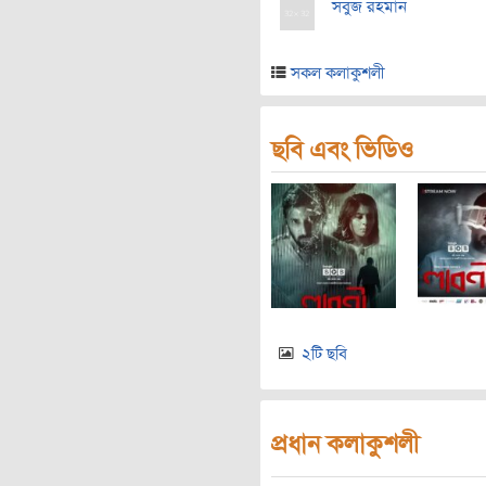
সবুজ রহমান
সকল কলাকুশলী
ছবি এবং ভিডিও
২টি ছবি
প্রধান কলাকুশলী