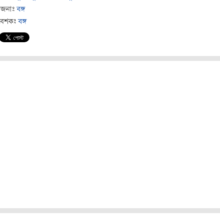
োজনাঃ
বঙ্গ
বেশকঃ
বঙ্গ