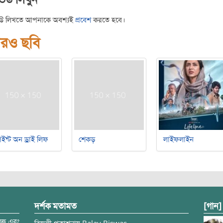
িউ লিখতে আপনাকে অবশ্যই
প্রবেশ
করতে হবে।
রও ছবি
ইন্ট অন ড্রাই লিফ
শেকড়
লাইফলাইন
দর্শক মতামত
[গান]
্ছে এবং