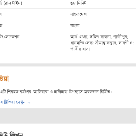
্ঘ্য (রান টাইম)
৬৮ মিনিট
শ
বাংলাদেশ
ষা
বাংলা
ুটিং লোকেশন
আর্থ এগ্রো; দক্ষিণ সালনা, গাজীপুর;
ধানমন্ডি লেক; সীমান্ত সম্ভার, লাবণী ৪;
পাখীর বাসা
িভিয়া
এটি শিবব্রত বর্মণের 'আলিবাবা ও চালিচার' উপন্যাস অবলম্বনে নির্মিত।
ব ট্রিভিয়া দেখুন →
ভিউ লিখুন