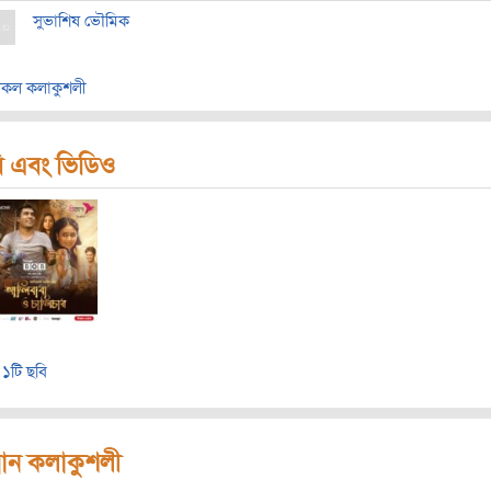
সুভাশিষ ভৌমিক
কল কলাকুশলী
ি এবং ভিডিও
১টি ছবি
রধান কলাকুশলী