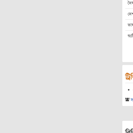
দৈর
দে
ভা
শ্য
ট্র
স
রি