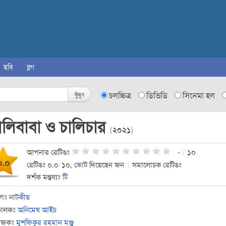
ছবি
ব্লগ
খুঁজুন
চলচ্চিত্র
ডিভিডি
সিনেমা হল
লিবাবা ও চালিচার
(
২০২১
)
আপনার রেটিঙঃ
-
/
১০
০.০
রেটিঙঃ ০.০
/
১০, ভোট দিয়েছেন জন
|
সমালোচক রেটিঙঃ
দর্শক মন্তব্যঃ
টি
াগঃ
নাটকীয়
চালকঃ
অনিমেষ আইচ
যোজকঃ
মুশফিকুর রহমান মঞ্জু