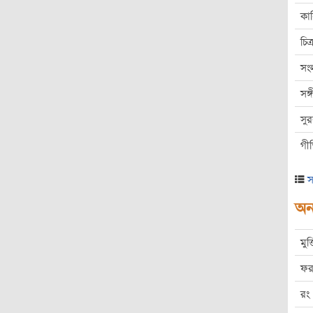
কা
চিত্
সং
সঙ
সু
গী
স
অন্
মুক
ফর
রং