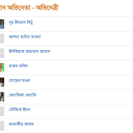
ধান অভিনেতা - অভিনেত্রী
নূর ইমরান মিঠু
আশনা হাবিব ভাবনা
ইশতিয়াক আহমেদ রুমেল
হারুন রশিদ
সোহেল মণ্ডল
জ্যোতিকা জ্যোতি
তৌফিক ইমন
জাহাঙ্গীর আলম