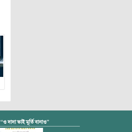
 “ও দাদা ভাই মূর্তি বানাও”