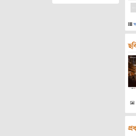
স
ছব
প্