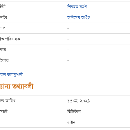
হিনী
শিবব্রত বর্মণ
রনাট্য
অনিমেষ আইচ
লাপ
-
্গীত পরিচালক
-
রকার
-
তিকার
-
কল কলাকুশলী
যান্য তথ্যাবলী
্তির তারিখ
১৫ মে, ২০২১
ম্যাট
ডিজিটাল
রঙিন