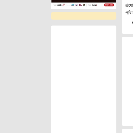
প্রয
পরি