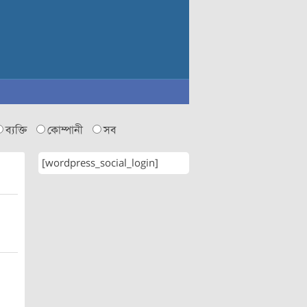
ব্যক্তি
কোম্পানী
সব
[wordpress_social_login]