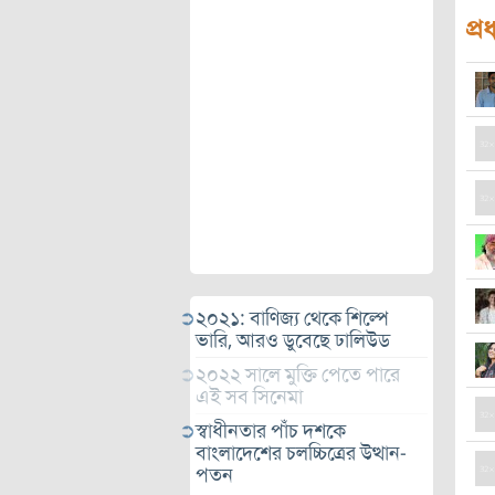
প্র
২০২১: বাণিজ্য থেকে শিল্পে
ভারি, আরও ডুবেছে ঢালিউড
২০২২ সালে মুক্তি পেতে পারে
এই সব সিনেমা
স্বাধীনতার পাঁচ দশকে
বাংলাদেশের চলচ্চিত্রের উত্থান-
পতন