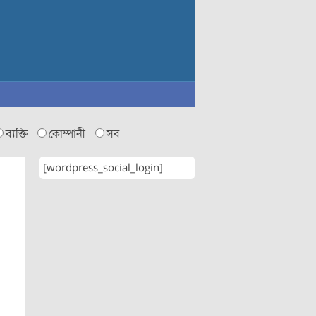
ব্যক্তি
কোম্পানী
সব
[wordpress_social_login]