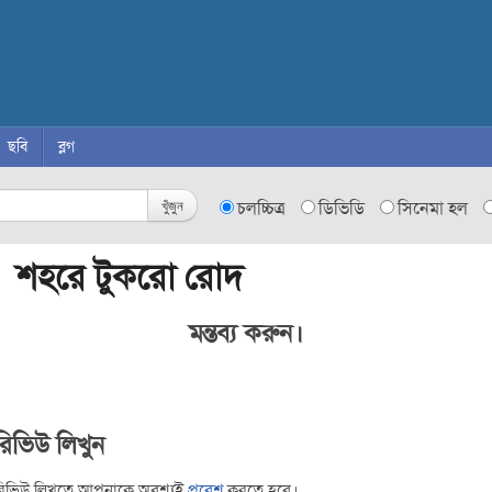
ছবি
ব্লগ
খুঁজুন
চলচ্চিত্র
ডিভিডি
সিনেমা হল
 শহরে টুকরো রোদ
মন্তব্য করুন।
রিভিউ লিখুন
রিভিউ লিখতে আপনাকে অবশ্যই
প্রবেশ
করতে হবে।