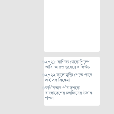
২০২১: বাণিজ্য থেকে শিল্পে
ভারি, আরও ডুবেছে ঢালিউড
২০২২ সালে মুক্তি পেতে পারে
এই সব সিনেমা
স্বাধীনতার পাঁচ দশকে
বাংলাদেশের চলচ্চিত্রের উত্থান-
পতন