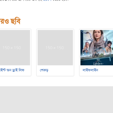
রও ছবি
ইন্ট অন ড্রাই লিফ
শেকড়
লাইফলাইন