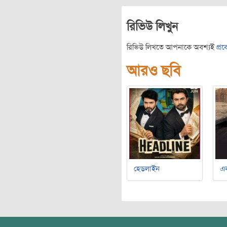
রিভিউ লিখুন
রিভিউ লিখতে আপনাকে অবশ্যই
প্র
আরও ছবি
হেডলাইন
এক