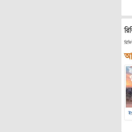
রি
রিভ
আ
ইচ