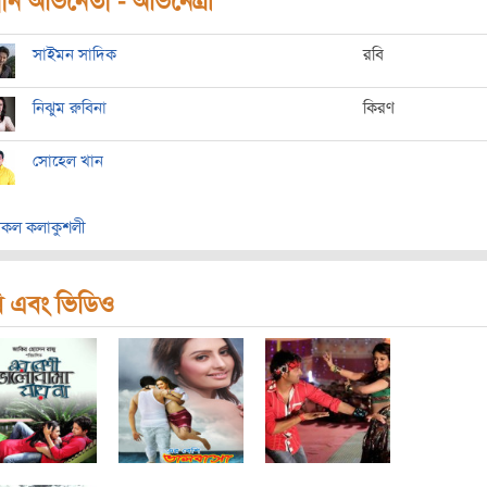
ধান অভিনেতা - অভিনেত্রী
সাইমন সাদিক
রবি
নিঝুম রুবিনা
কিরণ
সোহেল খান
কল কলাকুশলী
ি এবং ভিডিও