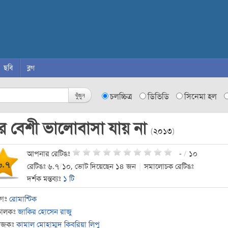
ছবি
ব্লগ
খুঁজুন
চলচ্চিত্র
ডিভিডি
সিনেমা হল
র বেশী ভালোবাসা যায় না
(
২০১৩
)
আপনার রেটিঙঃ
-
/
১০
৬.৭
রেটিঙঃ ৬.৭
/
১০, ভোট দিয়েছেন ১৪ জন
|
সমালোচক রেটিঙঃ
দর্শক মন্তব্যঃ
১ টি
াগঃ
রোমান্টিক
চালকঃ
জাকির হোসেন রাজু
যোজকঃ
কামাল মোহাম্মদ কিবরিয়া লিপু