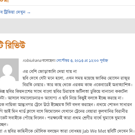
ব ট্রিভিয়া দেখুন →
ি রিভিউ
robiulrana
বলেছেনঃ
সেপ্টেম্বর ৩, ২০১৩ at ১২:০০ পূর্বাহ্ন
এর বেশি জোড়াতালি দেয়া যায় না
ছবি দেখে যেটা মনে হলো, এখন সময় হয়েছে জাকির হোসেন রাজুর
বিরতি নেয়ার। তার কাছ থেকে এরকম কাজ একেবারেই অপ্রত্যাশিত।
ভিন্ন ছবির কিয়দংশের সাথে বাংলা ছবির চিরায়ত জটিলতা ঢুকিয়ে বানানো ককটেল
টা। আসলে সমালোচনারও অযোগ্য এ ছবি নিয়ে কিছুই বলতে ইচ্ছে করছে না।
য়ক নায়িকা আন্ত:নগর ট্রেনে উঠে ইচ্ছেমত সিট বদল করছেন। প্রথমে শোভন সাধারন
রেণি আই মিন থার্ড ক্লাসে বসে ঝিমোলেন যেখানে ট্রেনের বেয়ারা কুলখানির বিরানীর
যাকেট সবাইকে পৌছে দিলেন। পরক্ষনেই তারা প্রথম শ্রেণীর বার্থে ঘুমাতে ঘুমাতে
চ্ছেন।
রা এ ছবির কাহিনীকে মৌলিক বলছেন তারা বোধহয় Jab We Met ছবিটি দেখেন নি।