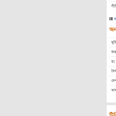
গী
স
অন্
মুক
ফর
রং
দৈর
দে
ভা
ট্র