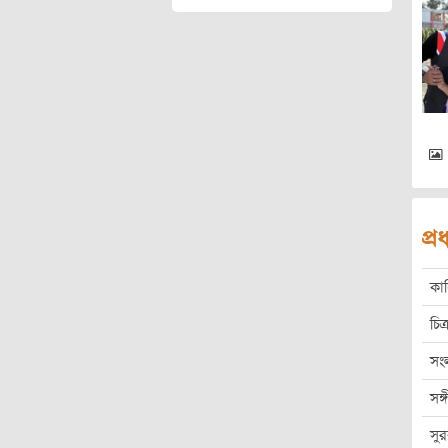
প্
কা
চিত্
সং
সঙ
সু