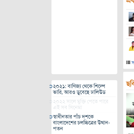
প্র
স
ছব
২০২১: বাণিজ্য থেকে শিল্পে
ভারি, আরও ডুবেছে ঢালিউড
২০২২ সালে মুক্তি পেতে পারে
এই সব সিনেমা
স্বাধীনতার পাঁচ দশকে
বাংলাদেশের চলচ্চিত্রের উত্থান-
পতন