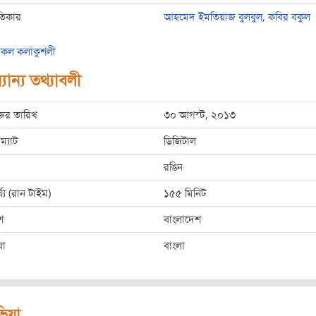
তিকার
আহমেদ ইমতিয়াজ বুলবুল
,
কবির বকুল
কল কলাকুশলী
যান্য তথ্যাবলী
্তির তারিখ
৩০ আগস্ট, ২০১৩
ম্যাট
ডিজিটাল
রঙিন
্ঘ্য (রান টাইম)
১৫৫ মিনিট
শ
বাংলাদেশ
ষা
বাংলা
িভিয়া