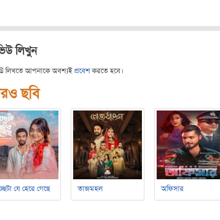
ভিউ লিখুন
িউ লিখতে আপনাকে অবশ্যই
প্রবেশ
করতে হবে।
রও ছবি
্ছেটা যে হেরে গেছে
তাজমহল
অফিসার