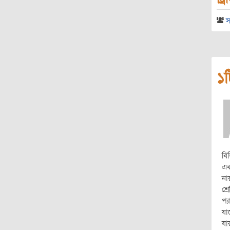
স
১ট
বি
এক
না
শ্
প্
যা
যা