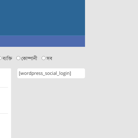
ব্যক্তি
কোম্পানী
সব
[wordpress_social_login]