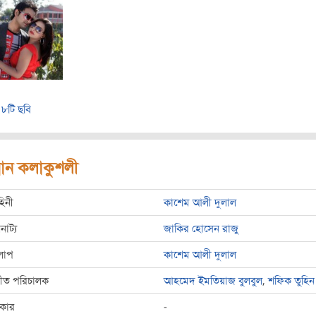
৮টি ছবি
রধান কলাকুশলী
হিনী
কাশেম আলী দুলাল
রনাট্য
জাকির হোসেন রাজু
লাপ
কাশেম আলী দুলাল
্গীত পরিচালক
আহমেদ ইমতিয়াজ বুলবুল
,
শফিক তুহিন
রকার
-