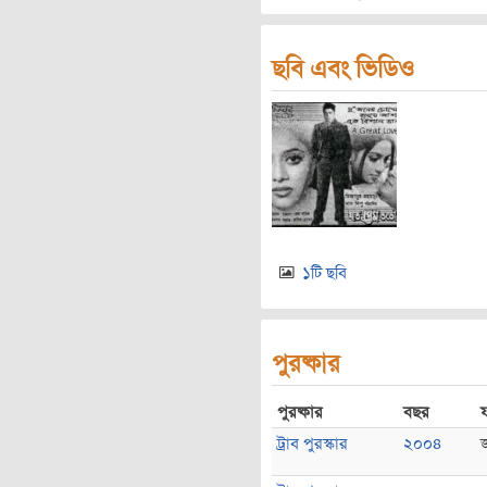
ছবি এবং ভিডিও
১টি ছবি
পুরষ্কার
পুরষ্কার
বছর
ট্রাব পুরস্কার
২০০৪