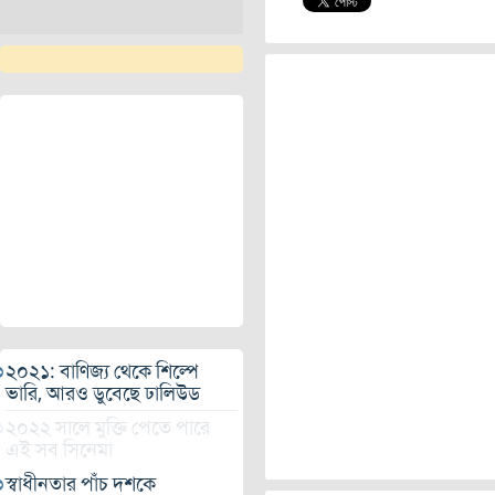
২০২১: বাণিজ্য থেকে শিল্পে
ভারি, আরও ডুবেছে ঢালিউড
২০২২ সালে মুক্তি পেতে পারে
এই সব সিনেমা
স্বাধীনতার পাঁচ দশকে