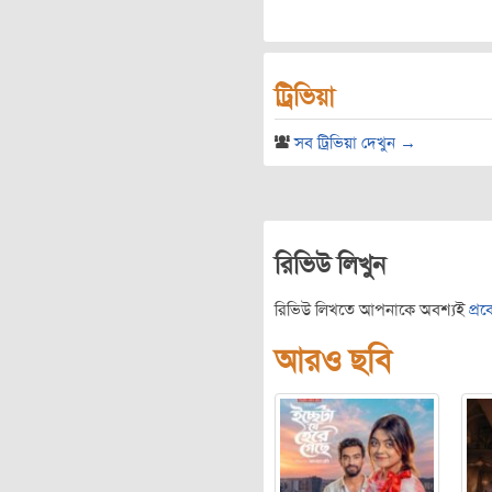
ট্রিভিয়া
সব ট্রিভিয়া দেখুন →
রিভিউ লিখুন
রিভিউ লিখতে আপনাকে অবশ্যই
প্র
আরও ছবি