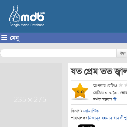
মেনু
Skip to content
খুঁজুন
যত প্রেম তত জ্বা
আপনার রেটিঙঃ
০.০
রেটিঙঃ ০.০
/
১০, ভোট
দর্শক মন্তব্যঃ
টি
বিভাগঃ
রোমান্টিক
পরিচালকঃ
মিজানুর রহমান খান দীপু