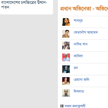
বাংলাদেশের চলচ্চিত্রের উত্থান-
পতন
প্রধান অভিনেতা - অভিনেত
শাবনূর
ফেরদৌস আহমেদ
নাসির খান
কাবিলা
ডন
রেহানা জলি
দিলদার
সকল কলাকুশলী